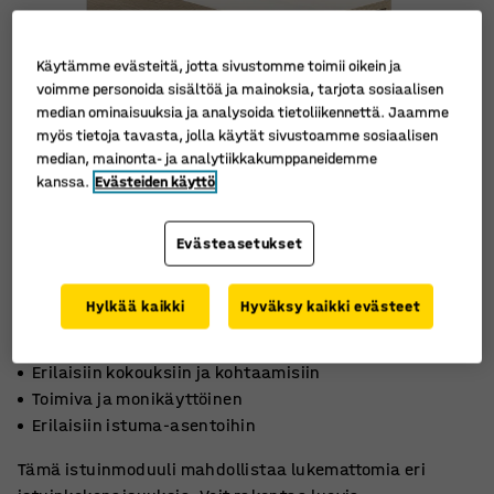
Käytämme evästeitä, jotta sivustomme toimii oikein ja
voimme personoida sisältöä ja mainoksia, tarjota sosiaalisen
median ominaisuuksia ja analysoida tietoliikennettä. Jaamme
myös tietoja tavasta, jolla käytät sivustoamme sosiaalisen
median, mainonta- ja analytiikkakumppaneidemme
kanssa.
Evästeiden käyttö
Evästeasetukset
Hylkää kaikki
Hyväksy kaikki evästeet
Erilaisiin kokouksiin ja kohtaamisiin
Toimiva ja monikäyttöinen
Erilaisiin istuma-asentoihin
Tämä istuinmoduuli mahdollistaa lukemattomia eri