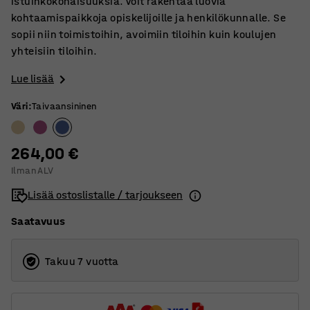
istuinkokonaisuuksia. Voit rakentaa luovia
kohtaamispaikkoja opiskelijoille ja henkilökunnalle. Se
sopii niin toimistoihin, avoimiin tiloihin kuin koulujen
yhteisiin tiloihin.
Lue lisää
Väri
:
Taivaansininen
264,00 €
Ilman ALV
Lisää ostoslistalle / tarjoukseen
Saatavuus
Takuu 7 vuotta