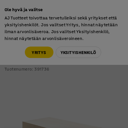
7 vuoden takuu
Ole hyvä ja valitse
AJ Tuotteet toivottaa tervetulleiksi sekä yritykset että
yksityishenkilöt. Jos valitset Yritys, hinnat näytetään
ilman arvonlisäveroa. Jos valitset Yksityishenkilö,
hinnat näytetään arvonlisäveroineen.
Näyttämö- ja istuinmoduulit
Istuinmoduulit
YRITYS
YKSITYISHENKILÖ
Istuinmoduuli TOGETHER
800x400x200 mm, tuhka, taivaansininen
Tuotenumero
:
391736