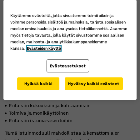
Käytämme evästeitä, jotta sivustomme toimii oikein ja
voimme personoida sisältöä ja mainoksia, tarjota sosiaalisen
median ominaisuuksia ja analysoida tietoliikennettä. Jaamme
myös tietoja tavasta, jolla käytät sivustoamme sosiaalisen
median, mainonta- ja analytiikkakumppaneidemme
kanssa.
Evästeiden käyttö
Evästeasetukset
Hylkää kaikki
Hyväksy kaikki evästeet
Erilaisiin kokouksiin ja kohtaamisiin
Toimiva ja monikäyttöinen
Erilaisiin istuma-asentoihin
Tämä istuinmoduuli mahdollistaa lukemattomia eri