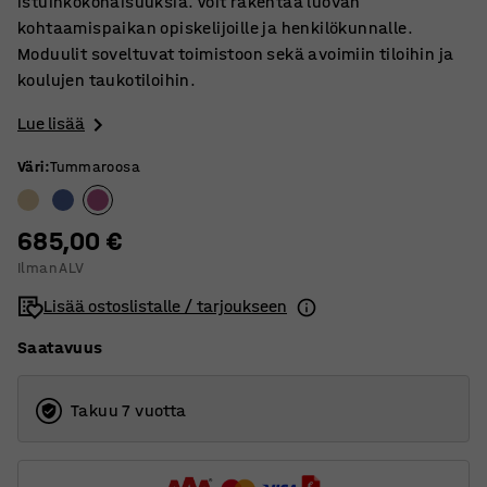
istuinkokonaisuuksia. Voit rakentaa luovan
kohtaamispaikan opiskelijoille ja henkilökunnalle.
Moduulit soveltuvat toimistoon sekä avoimiin tiloihin ja
koulujen taukotiloihin.
Lue lisää
Väri
:
Tummaroosa
685,00 €
Ilman ALV
Lisää ostoslistalle / tarjoukseen
Saatavuus
Takuu 7 vuotta