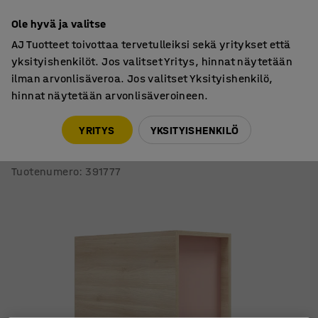
7 vuoden takuu
Ole hyvä ja valitse
AJ Tuotteet toivottaa tervetulleiksi sekä yritykset että
yksityishenkilöt. Jos valitset Yritys, hinnat näytetään
ilman arvonlisäveroa. Jos valitset Yksityishenkilö,
hinnat näytetään arvonlisäveroineen.
Näyttämö- ja istuinmoduulit
Istuinmoduulit
YRITYS
YKSITYISHENKILÖ
Istuinmoduuli TOGETHER
1000x800x400 mm, saarni, tummanpinkki
Tuotenumero
:
391777