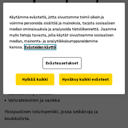
Käytämme evästeitä, jotta sivustomme toimii oikein ja
voimme personoida sisältöä ja mainoksia, tarjota sosiaalisen
median ominaisuuksia ja analysoida tietoliikennettä. Jaamme
myös tietoja tavasta, jolla käytät sivustoamme sosiaalisen
median, mainonta- ja analytiikkakumppaneidemme
kanssa.
Evästeiden käyttö
Evästeasetukset
Hylkää kaikki
Hyväksy kaikki evästeet
Harmaata korkeapainelaminaattia
Sähkösinkityt koukut
Vahvatekoinen ja vankka
Yksipuolinen istuinpenkki, jossa selkänoja ja
koukkulista.