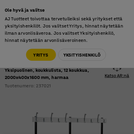
7 vuoden takuu
Ole hyvä ja valitse
AJ Tuotteet toivottaa tervetulleiksi sekä yritykset että
yksityishenkilöt. Jos valitset Yritys, hinnat näytetään
ilman arvonlisäveroa. Jos valitset Yksityishenkilö,
hinnat näytetään arvonlisäveroineen.
Pukuhuoneen penkit ja naulakot
Pukuhuoneen penkit, naulakolliset
YRITYS
YKSITYISHENKILÖ
Istuinpenkki STADIUM
Yksipuolinen, koukkulista, 12 koukkua,
Katso AR:nä
2000x400x1600 mm, harmaa
Tuotenumero
:
237021