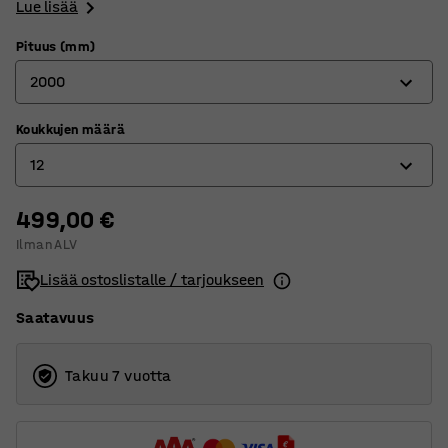
Lue lisää
Pituus (mm)
2000
Koukkujen määrä
1000
12
1500
2000
499,00 €
6
Ilman ALV
8
Lisää ostoslistalle / tarjoukseen
12
Saatavuus
Takuu 7 vuotta