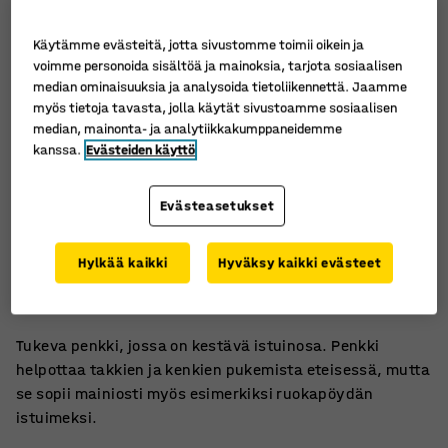
Käytämme evästeitä, jotta sivustomme toimii oikein ja
voimme personoida sisältöä ja mainoksia, tarjota sosiaalisen
median ominaisuuksia ja analysoida tietoliikennettä. Jaamme
myös tietoja tavasta, jolla käytät sivustoamme sosiaalisen
median, mainonta- ja analytiikkakumppaneidemme
kanssa.
Evästeiden käyttö
Evästeasetukset
Korkeapainelaminaatti
Hylkää kaikki
Hyväksy kaikki evästeet
Koivurunko
Naulakkotiloihin
Tukeva penkki, jossa on kestävä istuinosa. Penkki
helpottaa takkien ja kenkien pukemista eteisessä, mutta
se sopii mainiosti myös esimerkiksi ruokapöydän
istuimeksi.