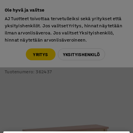
7 vuoden takuu
Ole hyvä ja valitse
AJ Tuotteet toivottaa tervetulleiksi sekä yritykset että
yksityishenkilöt. Jos valitset Yritys, hinnat näytetään
ilman arvonlisäveroa. Jos valitset Yksityishenkilö,
hinnat näytetään arvonlisäveroineen.
Tuolit
Istuinpenkit
YRITYS
YKSITYISHENKILÖ
Penkki ZET
1200x360 mm, tummanpunainen
Tuotenumero
:
362437