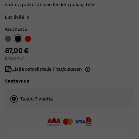
valinta päivittäiseen leikkiin ja käyttöön.
Lue lisää
Väri
:
Musta
87,00 €
Ilman ALV
Lisää ostoslistalle / tarjoukseen
Saatavuus
Takuu 7 vuotta