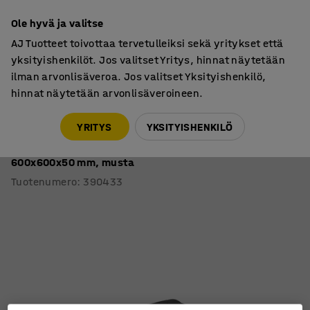
7 vuoden takuu
Ole hyvä ja valitse
AJ Tuotteet toivottaa tervetulleiksi sekä yritykset että
yksityishenkilöt. Jos valitset Yritys, hinnat näytetään
ilman arvonlisäveroa. Jos valitset Yksityishenkilö,
hinnat näytetään arvonlisäveroineen.
Näyttämö- ja istuinmoduulit
Lisätarvikkeet näyttämömoduuleihin
YRITYS
YKSITYISHENKILÖ
Istuintyyny lavamoduuliin PERFORM
600x600x50 mm, musta
Tuotenumero
:
390433