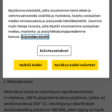
Käytämme evästeitä, jotta sivustomme toimii oikein ja
voimme personoida sisältöä ja mainoksia, tarjota sosiaalisen
median ominaisuuksia ja analysoida tietoliikennettä. Jaamme
myös tietoja tavasta, jolla käytät sivustoamme sosiaalisen
median, mainonta- ja analytiikkakumppaneidemme
kanssa.
Evästeiden käyttö
Evästeasetukset
Hylkää kaikki
Hyväksy kaikki evästeet
Irrotettava ja pestävä päällinen
Kylmävaahtopehmuste
Pehmeä istuin
Pehmeä ja mukava istuintyyny kylmävaahdosta.
Irrotettava, 100 % polyesteriä oleva päällinen, jonka voi
pestä koneessa (60˚C). Istuintyynyn Martindale-
kulutuskestävyysluku on 100 000, joten tyyny on hyvä