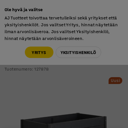
7 vuoden takuu
Ole hyvä ja valitse
AJ Tuotteet toivottaa tervetulleiksi sekä yritykset että
yksityishenkilöt. Jos valitset Yritys, hinnat näytetään
ilman arvonlisäveroa. Jos valitset Yksityishenkilö,
hinnat näytetään arvonlisäveroineen.
Ulkokalusteet
Istutuslaatikot
YRITYS
YKSITYISHENKILÖ
Istutuslaatikko GROW
Pyörillä, 470x880x480 mm, musta
Tuotenumero
:
127878
Uusi