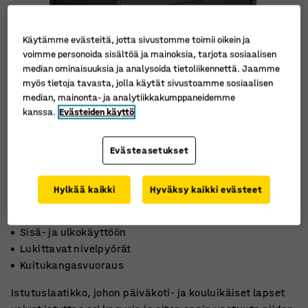
Käytämme evästeitä, jotta sivustomme toimii oikein ja
voimme personoida sisältöä ja mainoksia, tarjota sosiaalisen
median ominaisuuksia ja analysoida tietoliikennettä. Jaamme
myös tietoja tavasta, jolla käytät sivustoamme sosiaalisen
median, mainonta- ja analytiikkakumppaneidemme
kanssa.
Evästeiden käyttö
Evästeasetukset
Hylkää kaikki
Hyväksy kaikki evästeet
Sisä- ja ulkokäyttöön
Lukittavat nivelpyörät
Kuitukangasvuoraus
Istutuslaatikko, johon päiväkoti- ja kouluikäiset lapset