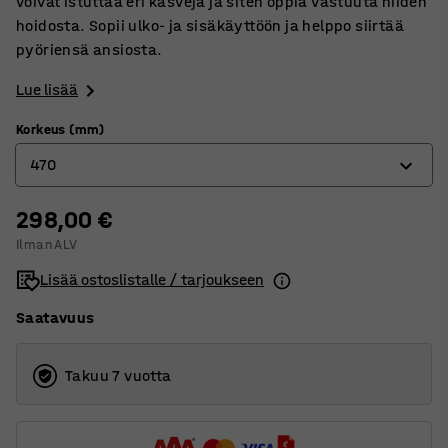
voivat istuttaa eri kasveja ja siten oppia vastuuta niiden
hoidosta. Sopii ulko- ja sisäkäyttöön ja helppo siirtää
pyöriensä ansiosta.
Lue lisää
Korkeus (mm)
470
298,00 €
470
Ilman ALV
660
Lisää ostoslistalle / tarjoukseen
Saatavuus
Takuu 7 vuotta