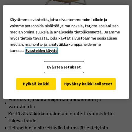
Käytämme evästeitä, jotta sivustomme toimii oikein ja
voimme personoida sisältöä ja mainoksia, tarjota sosiaalisen
median ominaisuuksia ja analysoida tietoliikennettä. Jaamme
myös tietoja tavasta, jolla käytät sivustoamme sosiaalisen
median, mainonta- ja analytiikkakumppaneidemme
kanssa.
Evästeiden käyttö
Evästeasetukset
Hylkää kaikki
Hyväksy kaikki evästeet
Pinottava jakkara helpottaa puhdistusta ja
varastointia
Kestävästä korkeapainelaminaatista valmistettu
tukeva istuin
Helppoihin ja siirrettäviin istumajärjestelyihin