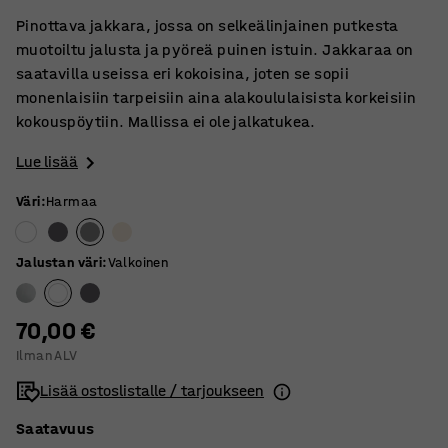
Pinottava jakkara, jossa on selkeälinjainen putkesta
muotoiltu jalusta ja pyöreä puinen istuin. Jakkaraa on
saatavilla useissa eri kokoisina, joten se sopii
monenlaisiin tarpeisiin aina alakoululaisista korkeisiin
kokouspöytiin. Mallissa ei ole jalkatukea.
Lue lisää
Väri
:
Harmaa
Jalustan väri
:
Valkoinen
70,00 €
Ilman ALV
Lisää ostoslistalle / tarjoukseen
Saatavuus