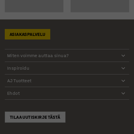
ASIAKASPALVELU
Miten voimme auttaa sinua?
Inspiroidu
AJ Tuotteet
Ehdot
TILAA UUTISKIRJE TÄSTÄ