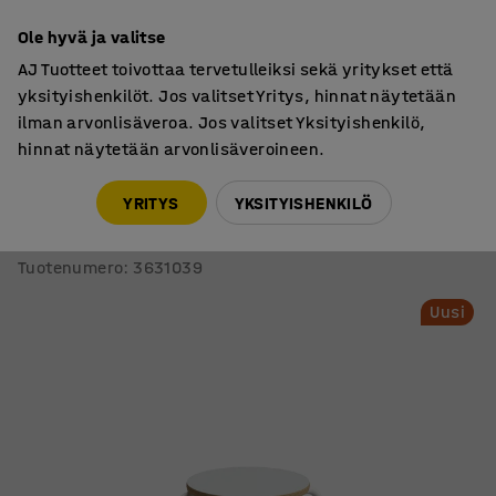
7 vuoden takuu
Ole hyvä ja valitse
AJ Tuotteet toivottaa tervetulleiksi sekä yritykset että
yksityishenkilöt. Jos valitset Yritys, hinnat näytetään
ilman arvonlisäveroa. Jos valitset Yksityishenkilö,
hinnat näytetään arvonlisäveroineen.
Lasten jakkarat
Jakkarat
YRITYS
YKSITYISHENKILÖ
Jakkara ALTUS
K 380 mm, valkoinen/harmaa
Tuotenumero
:
3631039
Uusi