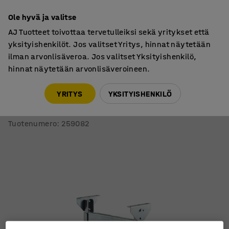
7 vuoden takuu
Ole hyvä ja valitse
AJ Tuotteet toivottaa tervetulleiksi sekä yritykset että
yksityishenkilöt. Jos valitset Yritys, hinnat näytetään
ilman arvonlisäveroa. Jos valitset Yksityishenkilö,
hinnat näytetään arvonlisäveroineen.
Varasto & Teollisuus
Lisätarvikkeet
YRITYS
YKSITYISHENKILÖ
Jalat rullarataan LINE
400 mm
Tuotenumero
:
259082