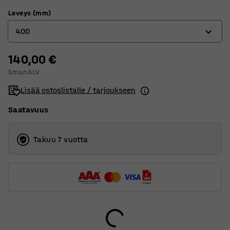
Leveys (mm)
400
140,00 €
300
Ilman ALV
400
Lisää ostoslistalle / tarjoukseen
500
Saatavuus
600
800
Takuu 7 vuotta