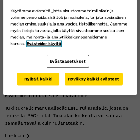
Käytämme evästeitä, jotta sivustomme toimii oikein ja
voimme personoida sisältöä ja mainoksia, tarjota sosiaalisen
median ominaisuuksia ja analysoida tietoliikennettä. Jaamme
myös tietoja tavasta, jolla käytät sivustoamme sosiaalisen
median, mainonta- ja analytiikkakumppaneidemme
kanssa.
Evästeiden käyttö
Evästeasetukset
Hylkää kaikki
Hyväksy kaikki evästeet
Korkeussäädettävä
Kevyille/keskiraskaille tavaroille
Suorille manuaalisille rullaradoille
Tuki suoralle manuaaliselle LINE-rullaradalle, jossa on
teräs- tai PVC-rullat. Tukijalan korkeutta voi säätää
samalla tavalla kuin rullarataakin.
Lue lisää