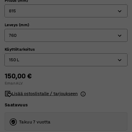
Pituus (mm)
815
Leveys (mm)
815
760
1235
1525
Käyttötarkoitus
760
150 L
1700
840
2073
865
150,00 €
1100 L
Ilman ALV
1066
150 L
Lisää ostoslistalle / tarjoukseen
1215
1600 L
Saatavuus
1316
2000 L
1566
2500 L
Takuu 7 vuotta