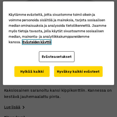
Käytämme evästeitä, jotta sivustomme toimii oikein ja
voimme personoida sisältöä ja mainoksia, tarjota sosiaalisen
median ominaisuuksia ja analysoida tietoliikennettä. Jaamme
myös tietoja tavasta, jolla käytät sivustoamme sosiaalisen
median, mainonta- ja analytiikkakumppaneidemme
kanssa.
Evästeiden käyttö
Evästeasetukset
Suojaa lavan sisältöä
Hylkää kaikki
Hyväksy kaikki evästeet
Saranoitu
Jauhemaalattua teräslevyä
Kaksiosainen saranoitu kansi kippikonttiin. Kannessa on
kestävä jauhemaalattu pinta.
Lue lisää