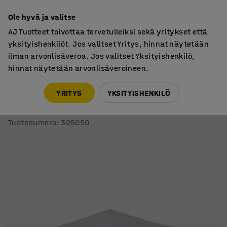
7 vuoden takuu
Ole hyvä ja valitse
AJ Tuotteet toivottaa tervetulleiksi sekä yritykset että
yksityishenkilöt. Jos valitset Yritys, hinnat näytetään
ilman arvonlisäveroa. Jos valitset Yksityishenkilö,
hinnat näytetään arvonlisäveroineen.
Varasto & Teollisuus
Lisätarvikkeet
YRITYS
YKSITYISHENKILÖ
Kansi kippikonttiin AZURE
150 litraa, harmaa
Tuotenumero
:
305050