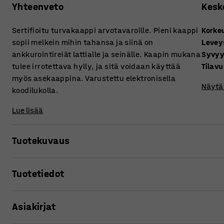
Yhteenveto
Kesk
Sertifioitu turvakaappi arvotavaroille. Pieni kaappi
Korke
sopii melkein mihin tahansa ja siinä on
Levey
ankkurointireiät lattialle ja seinälle. Kaapin mukana
Syvy
tulee irrotettava hylly, ja sitä voidaan käyttää
Tilav
myös asekaappina. Varustettu elektronisella
Näytä 
koodilukolla.
Lue lisää
Tuotekuvaus
Käytännöllinen turvakaappi, joka on sertifioitu SSF3492:n 
Tuotetiedot
täyttää vakiintuneet turvallisuus- ja murtosuojavaatimuk
Kaappi sopii erinomaisesti yritys- ja kotikäyttöön sekä a
Korkeus
:
450
mm
Asiakirjat
Leveys
:
350
mm
Koska turvakaappi on pieni, se mahtuu hyvin mihin tahansa
Syvyys
:
400
mm
sekä lattiaan että seinään. Kaapissa on korkeussäädettä