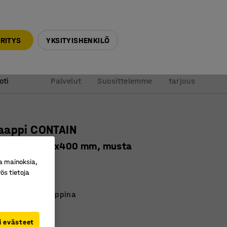
010 32 888 50
info@ajtuotteet.fi
RITYS
YKSITYISHENKILÖ
&
Pyydä
oti
Palvelut
Suosittelemme
tarjous
aappi CONTAIN
kko, 450x350x400 mm, musta
ro
:
136451
a mainoksia,
ös tietoja
u
käyttää asekaappina
reiät valmiina
i evästeet