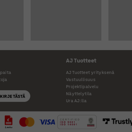
AJ Tuotteet
ppaita
AJ Tuotteet yrityksenä
toja
Vastuullisuus
Projektipalvelu
Näyttelytila
SKIRJE TÄSTÄ
Ura AJ:lla