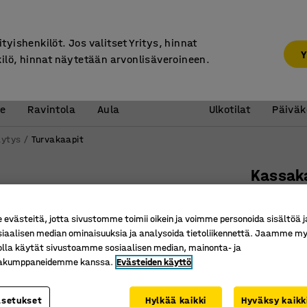
7 vuoden takuu
ityishenkilöt. Jos valitset Yritys, hinnat
Y
kilö, hinnat näytetään arvonlisäveroineen.
Vastaanotto &
Koulu 
e
Ravintola
Aula
Ulkotilat
Päiväk
lytys
Turvakaapit
Kassak
Koodilu
Tuotenume
västeitä, jotta sivustomme toimii oikein ja voimme personoida sisältöä j
siaalisen median ominaisuuksia ja analysoida tietoliikennettä. Jaamme my
Sertifioit
olla käytät sivustoamme sosiaalisen median, mainonta- ja
kakumppaneidemme kanssa.
Evästeiden käyttö
Voidaan 
Kiinnitys
asetukset
Hylkää kaikki
Hyväksy kaikk
Väri
:
Musta