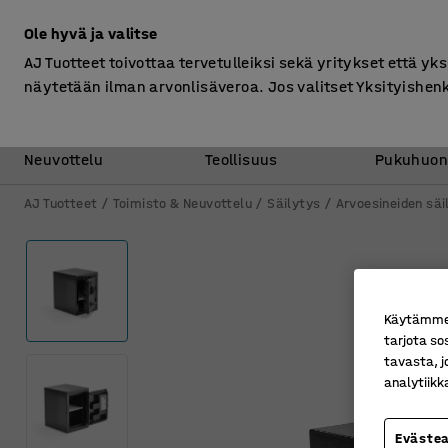
Ilman ALV
Ole hyvä ja valitse
AJ Tuotteet toivottaa tervetulleiksi sekä yritykset että yks
näytetään ilman arvonlisäveroa. Jos valitset Yksityishen
Toimisto &
Varasto &
Neuvottelu
Teollisuus
Pukuhuon
AJ Tuotteet
Toimisto & Neuvottelu
Säilytys
Arvoesineiden säi
Käytämme e
tarjota so
tavasta, j
analytiik
Eväste