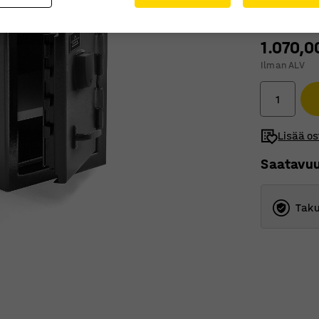
1.070,0
Ilman ALV
Lisää os
Saatavu
Taku