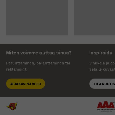
Miten voimme auttaa sinua?
Inspiroidu
Peruuttaminen, palauttaminen tai
Vinkkejä ja o
reklamointi
Selaile kuvas
ASIAKASPALVELU
TILAA UUTI