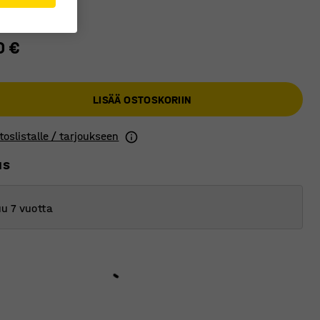
0 €
LISÄÄ OSTOSKORIIN
toslistalle / tarjoukseen
us
u 7 vuotta