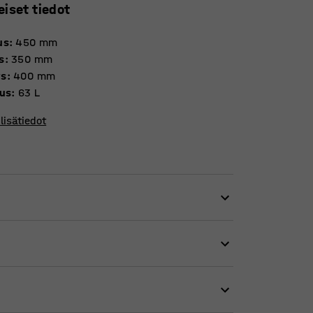
eiset tiedot
us
:
450
mm
s
:
350
mm
ys
:
400
mm
uus
:
63
L
lisätiedot
mukaan. Sertifiointi tarkoittaa, että kaappi
set ja sopii myös aseiden säilytykseen.
rkistokaappina että asekaappina.
 paikkaan. Siinä on reiät kiinnitystä varten
vä hylly, mikä antaa sinulle enemmän