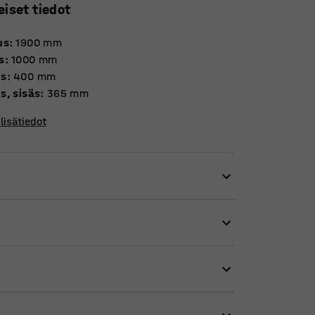
eiset tiedot
us
:
1900
mm
s
:
1000
mm
ys
:
400
mm
s, sisäs
:
365
mm
lisätiedot
stä, joka kestää vaativiakin olosuhteita ja
.
ytännölliset rei'itetyt teräslevytasot, joiden
 kaukaloon. Kunkin hyllytason
; mukana tulee kaksi avainta.