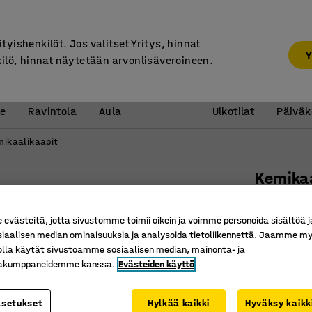
Yrityslaskutus
ityishenkilöt. Jos valitset Yritys, hinnat
Y
kilö, hinnat näytetään arvonlisäveroineen.
Vastaanotto &
Koulu 
e
Ravintola
Aula
Ulkotilat
Päiväk
mikaalikaapit
Kemika
4 hylly
västeitä, jotta sivustomme toimii oikein ja voimme personoida sisältöä j
Tuotenume
siaalisen median ominaisuuksia ja analysoida tietoliikennettä. Jaamme my
olla käytät sivustoamme sosiaalisen median, mainonta- ja
Luonnoll
kakumppaneidemme kanssa.
Evästeiden käyttö
Korotetut
Voidaan l
asetukset
Hylkää kaikki
Hyväksy kaikk