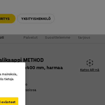
010 32 888 50
info@ajtuotteet.fi
RITYS
YKSITYISHENKILÖ
&
Pyydä
oti
Palvelut
Suosittelemme
tarjous
alikaappi METHOD
ä, 1900x1000x400 mm, harmaa
Katso AR:nä
a mainoksia,
ro
:
26640
ös tietoja
inen ilmanvaihto
 reunat hyllytasoissa
ukita
i evästeet