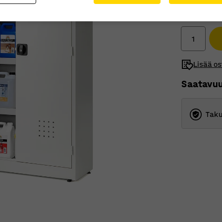
776,00 
Ilman ALV
Lisää os
Saatavu
Taku