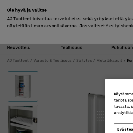
Ilman ALV
Ole hyvä ja valitse
AJ Tuotteet toivottaa tervetulleiksi sekä yritykset että yks
näytetään ilman arvonlisäveroa. Jos valitset Yksityishen
Toimisto &
Varasto &
Neuvottelu
Teollisuus
Pukuhuon
AJ Tuotteet
Varasto & Teollisuus
Säilytys
Metallikaapit
Ke
Käytämme e
tarjota so
tavasta, j
analytiik
Eväste