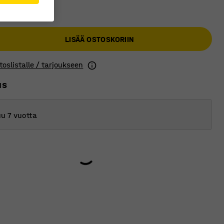
€
LISÄÄ OSTOSKORIIN
toslistalle / tarjoukseen
us
u 7 vuotta