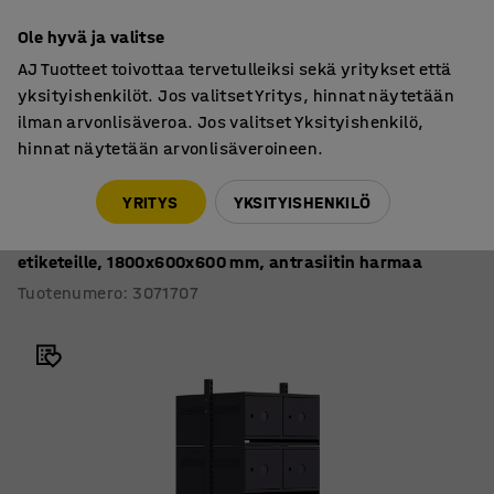
7 vuoden takuu
Ole hyvä ja valitse
AJ Tuotteet toivottaa tervetulleiksi sekä yritykset että
yksityishenkilöt. Jos valitset Yritys, hinnat näytetään
ilman arvonlisäveroa. Jos valitset Yksityishenkilö,
hinnat näytetään arvonlisäveroineen.
Vaatenaulakot
Kenkähyllyt
YRITYS
YKSITYISHENKILÖ
Kenkäkaappi ENTRY
Perusosa, lattiamalli, 20 metallista ovea, paikat
etiketeille, 1800x600x600 mm, antrasiitin harmaa
Tuotenumero
:
3071707