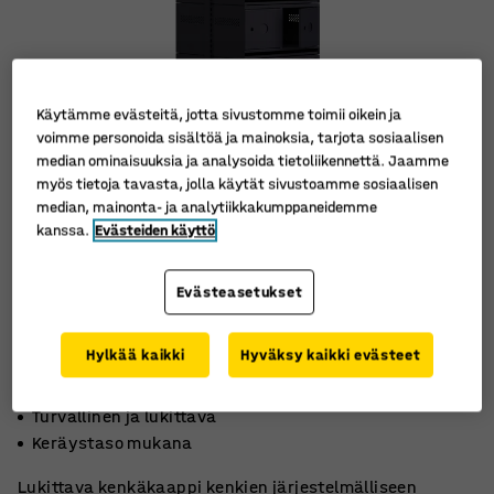
Käytämme evästeitä, jotta sivustomme toimii oikein ja
voimme personoida sisältöä ja mainoksia, tarjota sosiaalisen
median ominaisuuksia ja analysoida tietoliikennettä. Jaamme
myös tietoja tavasta, jolla käytät sivustoamme sosiaalisen
median, mainonta- ja analytiikkakumppaneidemme
kanssa.
Evästeiden käyttö
Evästeasetukset
Hylkää kaikki
Hyväksy kaikki evästeet
Teräsovet
Turvallinen ja lukittava
Keräystaso mukana
Lukittava kenkäkaappi kenkien järjestelmälliseen