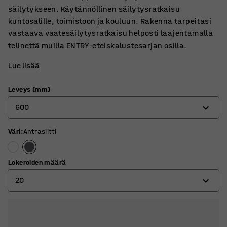
säilytykseen. Käytännöllinen säilytysratkaisu
kuntosalille, toimistoon ja kouluun. Rakenna tarpeitasi
vastaava vaatesäilytysratkaisu helposti laajentamalla
telinettä muilla ENTRY-eteiskalustesarjan osilla.
Lue lisää
Leveys (mm)
600
Väri
:
Antrasiitti
600
900
Lokeroiden määrä
20
20
30