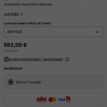
raskaiden kuormien kanssa.
Lue lisää
Lastausalueen mitat pxl (mm)
850x520
592,00 €
1250x620
Ilman ALV
850x520
Lisää ostoslistalle / tarjoukseen
Saatavuus
Takuu 7 vuotta