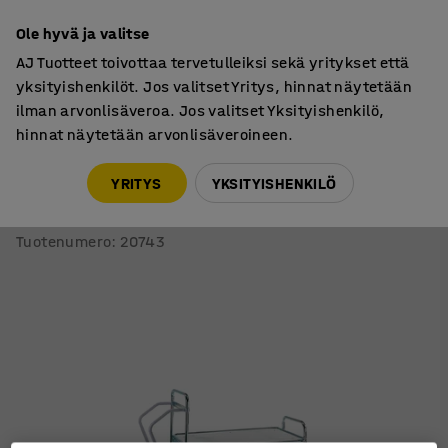
7 vuoden takuu
Ole hyvä ja valitse
AJ Tuotteet toivottaa tervetulleiksi sekä yritykset että
yksityishenkilöt. Jos valitset Yritys, hinnat näytetään
ilman arvonlisäveroa. Jos valitset Yksityishenkilö,
hinnat näytetään arvonlisäveroineen.
Vaunut ja kalustepyörät
Poimintavaunut
YRITYS
YKSITYISHENKILÖ
Keräilyvaunu
850x520 mm
Tuotenumero
:
20743