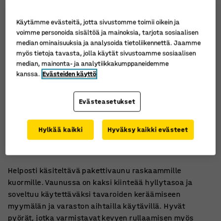
Käytämme evästeitä, jotta sivustomme toimii oikein ja
voimme personoida sisältöä ja mainoksia, tarjota sosiaalisen
median ominaisuuksia ja analysoida tietoliikennettä. Jaamme
myös tietoja tavasta, jolla käytät sivustoamme sosiaalisen
median, mainonta- ja analytiikkakumppaneidemme
kanssa.
Evästeiden käyttö
Evästeasetukset
Sopii raskaiden kuormien kuljetukseen
Hylkää kaikki
Hyväksy kaikki evästeet
Tätä mallia on helppo käsitellä
Sopii myös ahtaisiin käytäviin
Helposti käsiteltävä pakettivaunu raskaammille
kuormille. Vaunussa on kaksi kiinteää hyllytasoa ja
soveltuu käytettäväksi tavaroiden keräämiseen
myymälän ja varaston aihtailla käytävillä. Hyvät
pyörät, jotka varmistavat kevyen rullaamisen myös