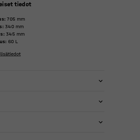
eiset tiedot
us
:
705
mm
s
:
340
mm
ys
:
345
mm
uus
:
60
L
lisätiedot
oli, ja paperille, muoville, biojätteelle ja
 Tekee jätteiden lajittelusta työpaikalla ja
ista. Sen selkeälinjainen muotoilu