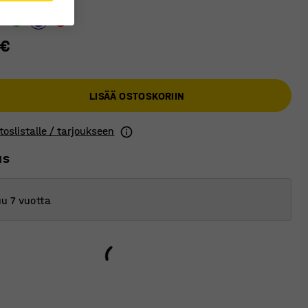
 €
LISÄÄ OSTOSKORIIN
toslistalle / tarjoukseen
us
u 7 vuotta