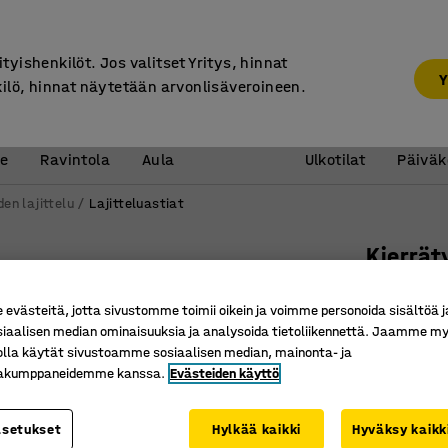
7 vuoden takuu
ityishenkilöt. Jos valitset Yritys, hinnat
Y
kilö, hinnat näytetään arvonlisäveroineen.
Vastaanotto &
Koulu 
e
Ravintola
Aula
Ulkotilat
Päiväk
den lajittelu
Lajitteluastiat
Kierrä
Paperijät
västeitä, jotta sivustomme toimii oikein ja voimme personoida sisältöä j
Tuotenume
siaalisen median ominaisuuksia ja analysoida tietoliikennettä. Jaamme my
olla käytät sivustoamme sosiaalisen median, mainonta- ja
Selkeä sy
kakumppaneidemme kanssa.
Evästeiden käyttö
Moderni 
Helposti
asetukset
Hylkää kaikki
Hyväksy kaikk
Kannen väri
: