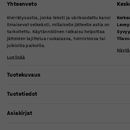
Yhteenveto
Kesk
Kierrätysastia, jonka teksti ja värikoodattu kansi
Korke
ilmaisevat selkeästi, millaiselle jätteelle astia on
Levey
tarkoitettu. Käytännöllinen ratkaisu helpottaa
Syvy
jätteiden lajittelua ruokalassa, toimistossa tai
Tilav
julkisilla paikoilla.
Näytä 
Lue lisää
Tuotekuvaus
NORTON-kierrätysastian kannessa on selkeästi merkitty symb
Tuotetiedot
sekajätteelle tarkoitetuissa astioissa on eriväriset kannet.
julkisilla alueilla erittäin helppoa.
Korkeus
:
705
mm
Asiakirjat
Leveys
:
340
mm
Astia on valmistettu 20-prosenttisesti kierrätetystä muov
Syvyys
:
345
mm
pyöristettyine kulmineen sopii useimpiin ympäristöihin.
Tilavuus
:
60
L
Tulosta tuotesivu