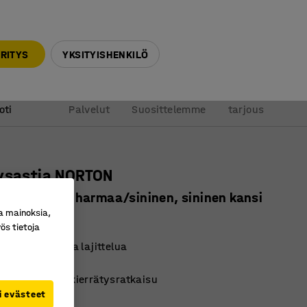
010 32 888 50
info@ajtuotteet.fi
RITYS
YKSITYISHENKILÖ
&
Pyydä
oti
Palvelut
Suosittelemme
tarjous
tysastia NORTON
e, 60 litraa, harmaa/sininen, sininen kansi
a mainoksia,
ro
:
256724
ös tietoja
mboli helpottaa lajittelua
muotoilu
 mukautettava kierrätysratkaisu
i evästeet
Sininen