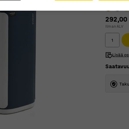
292,00
Ilman ALV
Lisää os
Saatavu
Taku