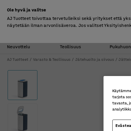
Ilman ALV
Ole hyvä ja valitse
AJ Tuotteet toivottaa tervetulleiksi sekä yritykset että yks
näytetään ilman arvonlisäveroa. Jos valitset Yksityishen
Toimisto &
Varasto &
Neuvottelu
Teollisuus
Pukuhuon
AJ Tuotteet
Varasto & Teollisuus
Jätehuolto ja siivous
Jättei
Käytämme e
tarjota so
tavasta, j
analytiik
Eväste