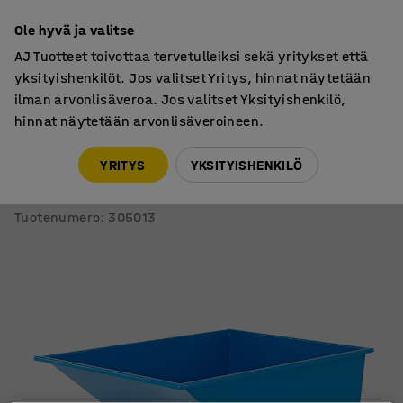
7 vuoden takuu
Ole hyvä ja valitse
AJ Tuotteet toivottaa tervetulleiksi sekä yritykset että
yksityishenkilöt. Jos valitset Yritys, hinnat näytetään
ilman arvonlisäveroa. Jos valitset Yksityishenkilö,
hinnat näytetään arvonlisäveroineen.
Jätehuolto ja siivous
Kippikontit
YRITYS
YKSITYISHENKILÖ
Kippikontti AZURE
900 litraa, sininen
Tuotenumero
:
305013