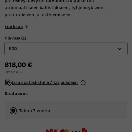
painelevy. Levy on tarkoitettu kippikontin
automaattiseen kallistukseen, tyhjennykseen,
palautukseen ja lukitsemiseen.
Lue lisää
Tilavuus (L)
900
818,00 €
150
Ilman ALV
300
Lisää ostoslistalle / tarjoukseen
600
Saatavuus
900
1100
Takuu 7 vuotta
1600