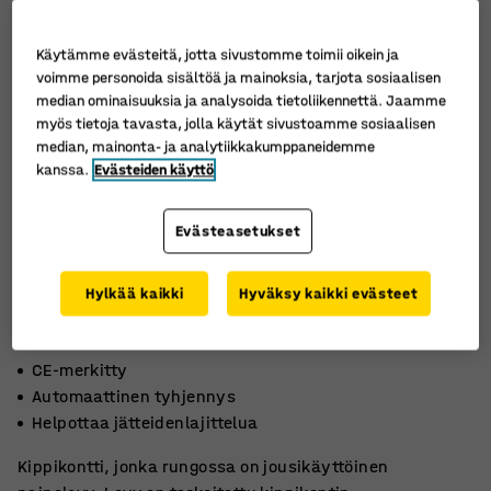
Käytämme evästeitä, jotta sivustomme toimii oikein ja
voimme personoida sisältöä ja mainoksia, tarjota sosiaalisen
median ominaisuuksia ja analysoida tietoliikennettä. Jaamme
myös tietoja tavasta, jolla käytät sivustoamme sosiaalisen
median, mainonta- ja analytiikkakumppaneidemme
kanssa.
Evästeiden käyttö
Evästeasetukset
Hylkää kaikki
Hyväksy kaikki evästeet
CE-merkitty
Automaattinen tyhjennys
Helpottaa jätteidenlajittelua
Kippikontti, jonka rungossa on jousikäyttöinen