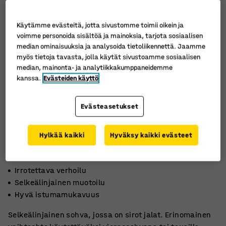
Käytämme evästeitä, jotta sivustomme toimii oikein ja
voimme personoida sisältöä ja mainoksia, tarjota sosiaalisen
median ominaisuuksia ja analysoida tietoliikennettä. Jaamme
myös tietoja tavasta, jolla käytät sivustoamme sosiaalisen
median, mainonta- ja analytiikkakumppaneidemme
kanssa.
Evästeiden käyttö
Evästeasetukset
Hylkää kaikki
Hyväksy kaikki evästeet
Irrotettava verhoilu
Selkeälinjainen muotoilu
Hyvä istumamukavuus
Selkeälinjainen sohva, jossa on sirot jalat. Erinomainen