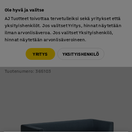
7 vuoden takuu
Ole hyvä ja valitse
AJ Tuotteet toivottaa tervetulleiksi sekä yritykset että
yksityishenkilöt. Jos valitset Yritys, hinnat näytetään
ilman arvonlisäveroa. Jos valitset Yksityishenkilö,
hinnat näytetään arvonlisäveroineen.
Sohvat
Sohvat, 3-istuttavat
YRITYS
YKSITYISHENKILÖ
Sohva CASUAL
3-istuttava, kangas ETNA, petroolinsininen
Tuotenumero
:
365103