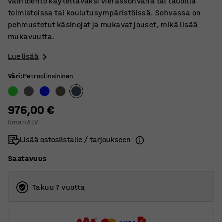
vaihtoehto käytettäväksi vierassohvana tai tauoilla
toimistoissa tai koulutusympäristöissä. Sohvassa on
pehmustetut käsinojat ja mukavat jouset, mikä lisää
mukavuutta.
Lue lisää
Väri
:
Petroolinsininen
976,00 €
Ilman ALV
Lisää ostoslistalle / tarjoukseen
Saatavuus
Takuu 7 vuotta