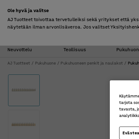
Ilman ALV
Ole hyvä ja valitse
AJ Tuotteet toivottaa tervetulleiksi sekä yritykset että yks
näytetään ilman arvonlisäveroa. Jos valitset Yksityishen
Toimisto &
Varasto &
Neuvottelu
Teollisuus
Pukuhuon
AJ Tuotteet
Pukuhuone
Pukuhuoneen penkit ja naulakot
Pukuh
Käytämme e
tarjota so
tavasta, j
analytiik
Eväste