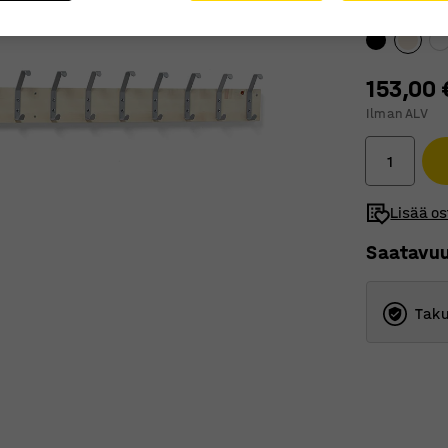
Väri
:
Koivu
153,00 
Ilman ALV
Lisää os
Saatavu
Taku