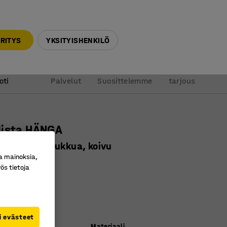
010 32 888 50
info@ajtuotteet.fi
RITYS
YKSITYISHENKILÖ
&
Pyydä
oti
Palvelut
Suosittelemme
tarjous
lista HÄNGA
 14 tuplakoukkua, koivu
a mainoksia,
ro
:
374722
ös tietoja
koukkua
ilista
tilaa
i evästeet
Materiaali