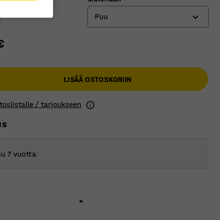
Puu
€
Laminaatti
Puu
LISÄÄ OSTOSKORIIN
toslistalle / tarjoukseen
us
u 7 vuotta