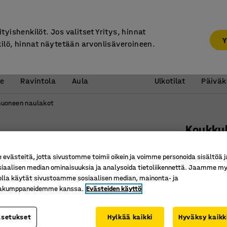
7 vuoden takuu
ityishenkilöt. Jos valitset Yritys, hinnat
Y
kilö, hinnat näytetään arvonlisäveroineen.
Vastaanotto &
Koulu 
e
Ravintola
Aula
Ulkotilat
Päiväk
uoneen naulakot
Koukku
2000 mm,
västeitä, jotta sivustomme toimii oikein ja voimme personoida sisältöä j
Tuotenume
siaalisen median ominaisuuksia ja analysoida tietoliikennettä. Jaamme my
olla käytät sivustoamme sosiaalisen median, mainonta- ja
14 tupla
kakumppaneidemme kanssa.
Evästeiden käyttö
Laminaatt
Säästää 
asetukset
Hylkää kaikki
Hyväksy kaikk