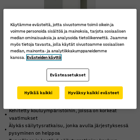
Käytämme evästeitä, jotta sivustomme toimii oikein ja
voimme personoida sisältöä ja mainoksia, tarjota sosiaalisen
median ominaisuuksia ja analysoida tietoliikennettä. Jaamme
myös tietoja tavasta, jolla käytät sivustoamme sosiaalisen
median, mainonta- ja analytiikkakumppaneidemme
kanssa.
Evästeiden käyttö
Evästeasetukset
Hylkää kaikki
Hyväksy kaikki evästeet
Kehitetty kouluympäristöihin, joissa on korkeat
vaatimukset
Älykäs säilytysratkaisu, jonka avulla järjestyksessä
pysyminen on helppoa