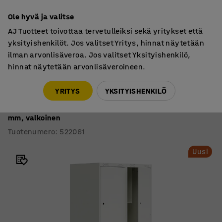
7 vuoden takuu
Ole hyvä ja valitse
AJ Tuotteet toivottaa tervetulleiksi sekä yritykset että
yksityishenkilöt. Jos valitset Yritys, hinnat näytetään
ilman arvonlisäveroa. Jos valitset Yksityishenkilö,
hinnat näytetään arvonlisäveroineen.
Säilytys
Koulukaapit
YRITYS
YKSITYISHENKILÖ
Koulukaappi ROZ
Kaksiosainen, 4 lokeroa, sis. jalustan, 1890x800x550
mm, valkoinen
Tuotenumero
:
522061
Uusi