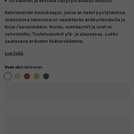
Turvallinen ja kestävä säilytysratkaisu kouluun
Kaksiosainen koulukaappi, jossa on kaksi pystylokeroa.
Jokaisessa lokerossa on vaatetanko ankkurikoukulla ja
kirja-/kansiolokero. Runko, ovenkarmit ja ovet on
vahvistettu. Tuuletusaukot ylä- ja alaosassa. Lukko
saatavana erikseen lisätarvikkeena.
Lue lisää
Oven väri
:
Valkoinen