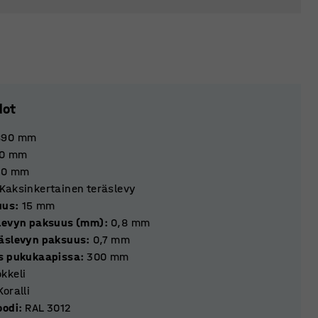
dot
890
mm
0
mm
50
mm
Kaksinkertainen teräslevy
uus
:
15
mm
levyn paksuus (mm)
:
0,8
mm
äslevyn paksuus
:
0,7
mm
s pukukaapissa
:
300
mm
kkeli
Koralli
oodi
:
RAL 3012