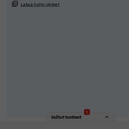
Tarjoa opiskelijoille turvallinen säilytys varustamalla kaa
Lataa hoito-ohjeet
vaihtoehdoistamme!
1
Valitut tuotteet