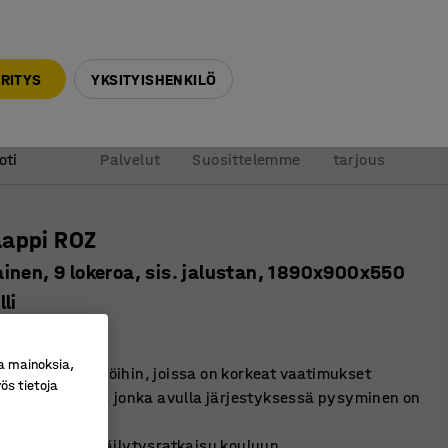
010 32 888 50
info@ajtuotteet.fi
RITYS
YKSITYISHENKILÖ
&
Pyydä
oti
Palvelut
Suosittelemme
tarjous
aappi ROZ
inen, 9 lokeroa, sis. jalustan, 1890x900x550
li
ro
:
522165
a mainoksia,
 kouluympäristöihin, joissa on korkeat vaatimukset
ös tietoja
ilytysratkaisu, jonka avulla järjestyksessä pysyminen on
en ja kestävä säilytysratkaisu kouluun