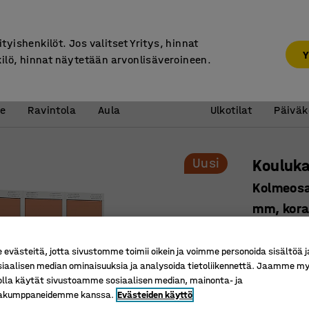
7 vuoden takuu
ityishenkilöt. Jos valitset Yritys, hinnat
Y
kilö, hinnat näytetään arvonlisäveroineen.
Vastaanotto &
Koulu 
e
Ravintola
Aula
Ulkotilat
Päiväk
Uusi
Kouluk
Kolmeosa
mm, koral
Tuotenume
västeitä, jotta sivustomme toimii oikein ja voimme personoida sisältöä j
Kehitetty
siaalisen median ominaisuuksia ja analysoida tietoliikennettä. Jaamme my
Älykäs sä
olla käytät sivustoamme sosiaalisen median, mainonta- ja
helppoa
kakumppaneidemme kanssa.
Evästeiden käyttö
Turvallin