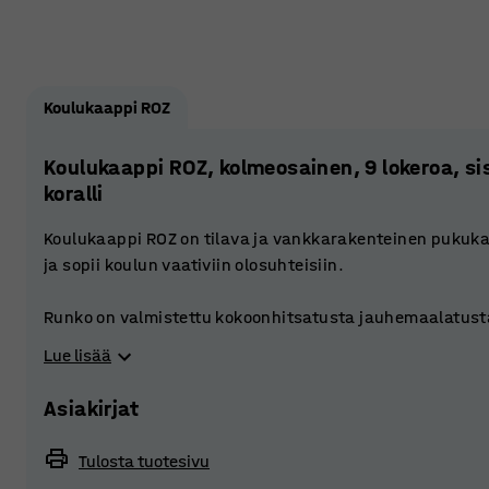
Koulukaappi ROZ
Koulukaappi ROZ, kolmeosainen, 9 lokeroa, s
koralli
Koulukaappi ROZ on tilava ja vankkarakenteinen pukukaa
ja sopii koulun vaativiin olosuhteisiin.
Runko on valmistettu kokoonhitsatusta jauhemaalatusta
vahvistettu. Ovissa on vakauttava pysäytin, joka estää 
Lue lisää
Tuuletusaukot kaapin yläreunassa ja pohjassa varmist
Asiakirjat
Jokaisessa osastossa on hylly, joka jakaa sen pienempää
on tilaa koulurepulle, kypärälle, tietokoneelle tai muille 
Tulosta tuotesivu