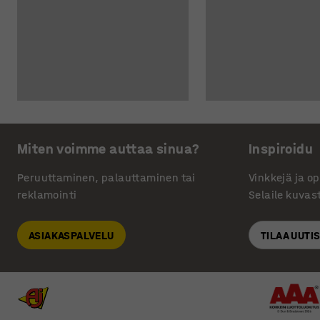
Miten voimme auttaa sinua?
Inspiroidu
Peruuttaminen, palauttaminen tai
Vinkkejä ja o
reklamointi
Selaile kuvas
ASIAKASPALVELU
TILAA UUTI