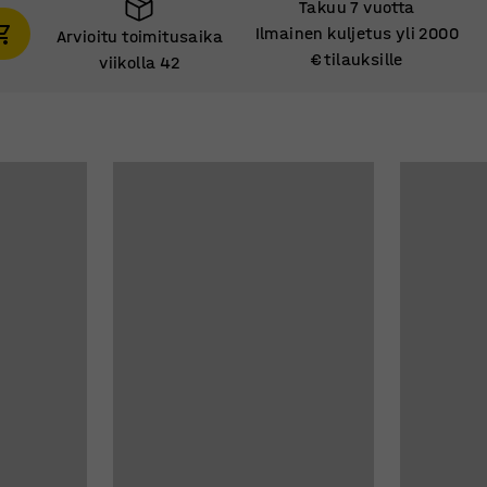
Takuu 7 vuotta
Ilmainen kuljetus yli 2000
Arvioitu toimitusaika
€ tilauksille
viikolla 42
Arvioitu toimitusaika
viikolla 42