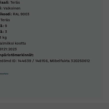
iaali
:
Teräs
i
:
Valkoinen
ikoodi
:
RAL 9003
Teräs
rä
:
9
rä
:
3
3
kg
almiiksi koottu
16121:2023
mpäristömerkinnät
:
dömd ID: 144639 / 148156, Möbelfakta 320250612