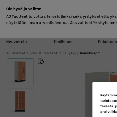
Ilman ALV
Ole hyvä ja valitse
AJ Tuotteet toivottaa tervetulleiksi sekä yritykset että yks
näytetään ilman arvonlisäveroa. Jos valitset Yksityishen
Toimisto &
Varasto &
Neuvottelu
Teollisuus
Pukuhuon
AJ Tuotteet
Koulu & Päiväkoti
Säilytys
Koulukaapit
Käytämme e
tarjota so
tavasta, j
analytiik