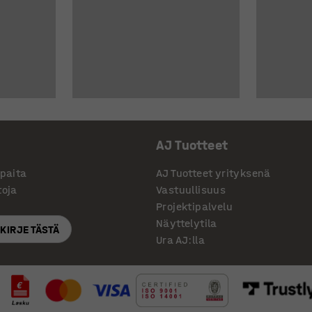
AJ Tuotteet
ppaita
AJ Tuotteet yrityksenä
toja
Vastuullisuus
Projektipalvelu
Näyttelytila
SKIRJE TÄSTÄ
Ura AJ:lla