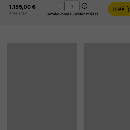
1.155,00 €
LISÄÄ
Ilman ALV
Tuotekokonaisuuksien määrä