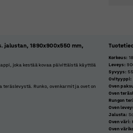
is. jalustan, 1890x900x550 mm,
Tuotetie
Korkeus
:
1
Leveys
:
90
ppi, joka kestää kovaa päivittäistä käyttöä
Syvyys
:
5
Ovityyppi
:
Oven paks
 teräslevystä. Runko, ovenkarmit ja ovet on
Oven teräs
niitä avautumasta yli 90 astetta.
Rungon ter
avat hyvän ilmankierron.
Oven levey
Jalusta
:
So
n ja suurempaan tilaan. Hyllyllä tai sen alla
Oven väri
:
henkilökohtaisille tavaroille.
Oven värik