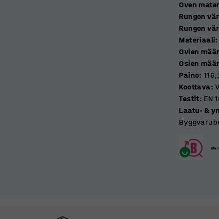
Oven mater
pit sopivilla lukituslaitteilla. Valitse
Rungon vär
Rungon vär
Materiaali
:
Ovien mää
Osien mää
Paino
:
116,
Koottava
:
V
Testit
:
EN 
Laatu- & y
Byggvarube