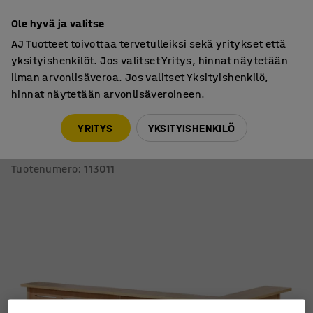
7 vuoden takuu
Ole hyvä ja valitse
AJ Tuotteet toivottaa tervetulleiksi sekä yritykset että
yksityishenkilöt. Jos valitset Yritys, hinnat näytetään
ilman arvonlisäveroa. Jos valitset Yksityishenkilö,
hinnat näytetään arvonlisäveroineen.
Pöydät
Vastaanottotiskit
YRITYS
YKSITYISHENKILÖ
Vastaanottotiski TREAT
L-malli, vasen, 3-osainen, 2490x1290x1200 mm, pyökki
Tuotenumero
:
113011