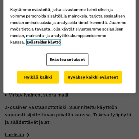
Käytämme evästeitä, jotta sivustomme toimii oikein ja
voimme personoida sisältöä ja mainoksia, tarjota sosiaalisen
median ominaisuuksia ja analysoida tietoliikennettä. Jaamme
myös tietoja tavasta, jolla käytät sivustoamme sosiaalisen
median, mainonta- ja analytiikkakumppaneidemme
kanssa.
Evästeiden käyttö
Evästeasetukset
Hylkää kaikki
Hyväksy kaikki evästeet
Käytettävä työpöydän kanssa!
L-mallinen
Virtaviivainen, suora malli
3-osainen vastaanottotiski. Suunniteltu käyttöön
vapaasti sijoitettavan pöydän kanssa. Tukeva työpöytä
ja säädettävät jalat.
Lue lisää