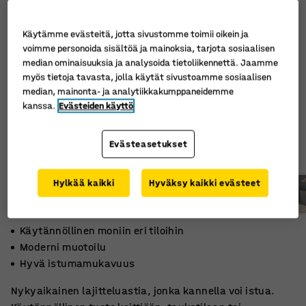
Käytämme evästeitä, jotta sivustomme toimii oikein ja
voimme personoida sisältöä ja mainoksia, tarjota sosiaalisen
median ominaisuuksia ja analysoida tietoliikennettä. Jaamme
myös tietoja tavasta, jolla käytät sivustoamme sosiaalisen
median, mainonta- ja analytiikkakumppaneidemme
kanssa.
Evästeiden käyttö
Evästeasetukset
Hylkää kaikki
Hyväksy kaikki evästeet
Käytännöllinen moniin eri tiloihin
Moderni muotoilu
Hyvä istumamukavuus
Nykyaikainen lajitteluastia, jonka kannella voi istua.