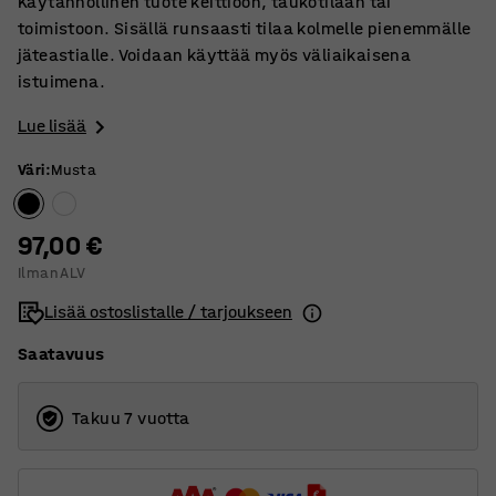
Käytännöllinen tuote keittiöön, taukotilaan tai
toimistoon. Sisällä runsaasti tilaa kolmelle pienemmälle
jäteastialle. Voidaan käyttää myös väliaikaisena
istuimena.
Lue lisää
Väri
:
Musta
97,00 €
Ilman ALV
Lisää ostoslistalle / tarjoukseen
Saatavuus
Takuu 7 vuotta