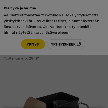
7 vuoden takuu
Ole hyvä ja valitse
AJ Tuotteet toivottaa tervetulleiksi sekä yritykset että
yksityishenkilöt. Jos valitset Yritys, hinnat näytetään
ilman arvonlisäveroa. Jos valitset Yksityishenkilö,
hinnat näytetään arvonlisäveroineen.
Jätteiden lajittelu
Lajitteluastiat
YRITYS
YKSITYISHENKILÖ
Lajitteluastia
Istuin, 76 litraa, musta
Tuotenumero
:
25481