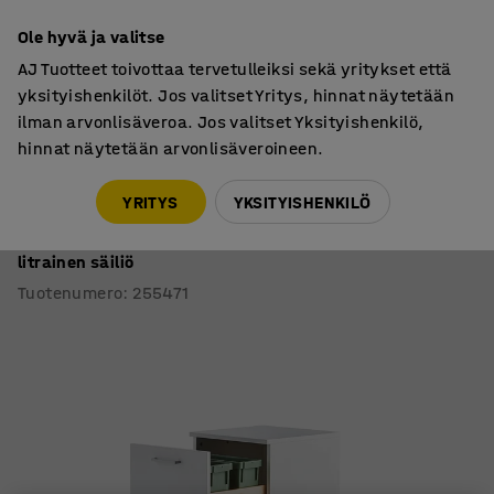
7 vuoden takuu
Ole hyvä ja valitse
AJ Tuotteet toivottaa tervetulleiksi sekä yritykset että
yksityishenkilöt. Jos valitset Yritys, hinnat näytetään
ilman arvonlisäveroa. Jos valitset Yksityishenkilö,
hinnat näytetään arvonlisäveroineen.
Jätteiden lajittelu
Lajittelukaapit
YRITYS
YKSITYISHENKILÖ
Lajittelukaappi FAHRENHEIT
3 laatikkoa, valkoinen, 2x21-litrainen astia + 2x10-
litrainen säiliö
Tuotenumero
:
255471