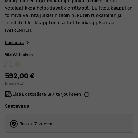
Monipuolinen lajittelukaappi, jonka kolme erillistä
vetolaatikkoa helpottavat kierrätystä. Lajittelukaappi on
toimiva valinta julkisiin tiloihin, kuten ruokaloihin ja
toimistoihin. Kaappi on osa lajittelukaappisarjaa
FAHRENHEIT.
Lue lisää
Väri
:
Valkoinen
592,00 €
Ilman ALV
Lisää ostoslistalle / tarjoukseen
Saatavuus
Takuu 7 vuotta