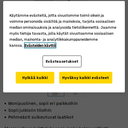
Käytämme evästeitä, jotta sivustomme toimii oikein ja
voimme personoida sisältöä ja mainoksia, tarjota sosiaalisen
median ominaisuuksia ja analysoida tietoliikennettä. Jaamme
myös tietoja tavasta, jolla käytät sivustoamme sosiaalisen
median, mainonta- ja analytiikkakumppaneidemme
kanssa.
Evästeiden käyttö
Evästeasetukset
Hylkää kaikki
Hyväksy kaikki evästeet
Monipuolinen, sopii eri paikkoihin
Sopii julkisiin tiloihin
Pehmeästi sulkeutuvat laatikot