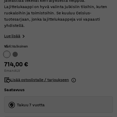
jäteastiaa tekevät kierrätyksestä helppoa.
Lajittelukaappi on hyvä valinta julkisiin tiloihin, kuten
ruokaloihin ja toimistoihin. Se kuuluu Celsius-
tuotesarjaan, jonka lajittelukaappeja voi vapaasti
yhdistellä.
Lue lisää
Väri
:
Valkoinen
714,00 €
Ilman ALV
Lisää ostoslistalle / tarjoukseen
Saatavuus
Takuu 7 vuotta