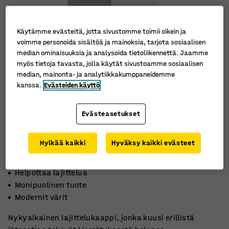
Käytämme evästeitä, jotta sivustomme toimii oikein ja
voimme personoida sisältöä ja mainoksia, tarjota sosiaalisen
median ominaisuuksia ja analysoida tietoliikennettä. Jaamme
myös tietoja tavasta, jolla käytät sivustoamme sosiaalisen
median, mainonta- ja analytiikkakumppaneidemme
kanssa.
Evästeiden käyttö
Evästeasetukset
Hylkää kaikki
Hyväksy kaikki evästeet
Helpottaa lajittelua
Monipuolinen tuote
Modernit värit
Nykyaikainen lajittelukaappi, jonka kuusi erillistä