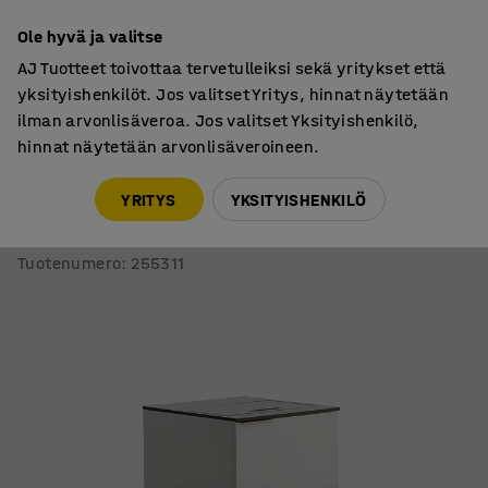
30 päivän palautusoikeus
Ole hyvä ja valitse
AJ Tuotteet toivottaa tervetulleiksi sekä yritykset että
yksityishenkilöt. Jos valitset Yritys, hinnat näytetään
ilman arvonlisäveroa. Jos valitset Yksityishenkilö,
hinnat näytetään arvonlisäveroineen.
Jätteiden lajittelu
Lajittelukaapit
YRITYS
YKSITYISHENKILÖ
Lajittelukaappi CELSIUS
Valkoinen, 3 x 21-litrainen säiliö + 3 x 10-litrainen säiliö
Tuotenumero
:
255311