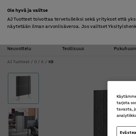
Ilman ALV
Ole hyvä ja valitse
AJ Tuotteet toivottaa tervetulleiksi sekä yritykset että yks
näytetään ilman arvonlisäveroa. Jos valitset Yksityishen
Toimisto &
Varasto &
Neuvottelu
Teollisuus
Pukuhuon
AJ Tuotteet
0
K
KB
Käytämme e
tarjota so
tavasta, j
analytiik
Eväste