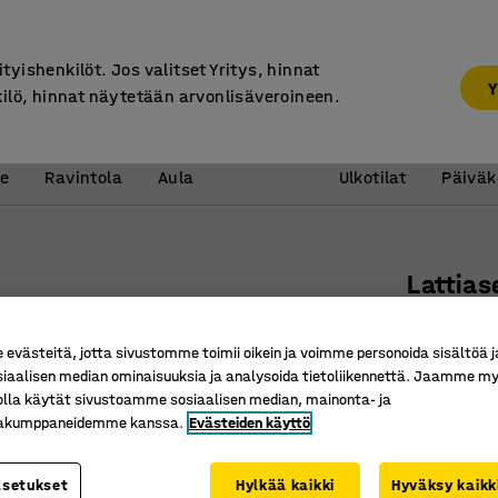
7 vuoden takuu
ityishenkilöt. Jos valitset Yritys, hinnat
Y
kilö, hinnat näytetään arvonlisäveroineen.
Vastaanotto &
Koulu 
e
Ravintola
Aula
Ulkotilat
Päiväk
Lattias
1200x15
västeitä, jotta sivustomme toimii oikein ja voimme personoida sisältöä j
Tuotenume
siaalisen median ominaisuuksia ja analysoida tietoliikennettä. Jaamme my
Siro malli
olla käytät sivustoamme sosiaalisen median, mainonta- ja
kakumppaneidemme kanssa.
Evästeiden käyttö
Sopii mon
Semiakus
asetukset
Hylkää kaikki
Hyväksy kaikk
Sermin väri
: