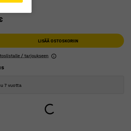
€
LISÄÄ OSTOSKORIIN
toslistalle / tarjoukseen
us
u 7 vuotta