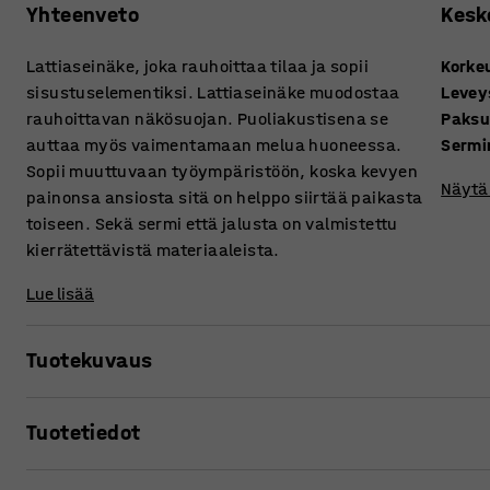
Yhteenveto
Kesk
Lattiaseinäke, joka rauhoittaa tilaa ja sopii
Korke
sisustuselementiksi. Lattiaseinäke muodostaa
Levey
rauhoittavan näkösuojan. Puoliakustisena se
Paks
auttaa myös vaimentamaan melua huoneessa.
Sermi
Sopii muuttuvaan työympäristöön, koska kevyen
Näytä 
painonsa ansiosta sitä on helppo siirtää paikasta
toiseen. Sekä sermi että jalusta on valmistettu
kierrätettävistä materiaaleista.
Lue lisää
Tuotekuvaus
SPLIT-sarjan on luonut AJ:n oma suunnitteluosasto. Sermi
Tuotetiedot
myös huoneen melua. Yksinkertainen malli ja lämpimät vä
tunnelman.
Korkeus
:
1500
mm