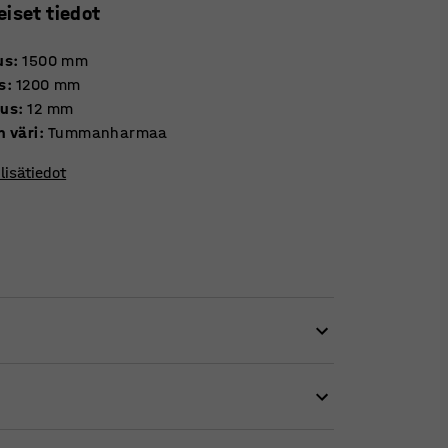
eiset tiedot
us
:
1500
mm
s
:
1200
mm
uus
:
12
mm
n väri
:
Tummanharmaa
lisätiedot
 antaa näkösuojaa ja vaimentaa osittain
risävyt luovat huoneeseen kotoisan