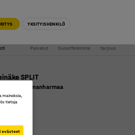
010 32 888 50
info@ajtuotteet.fi
RITYS
YKSITYISHENKILÖ
&
Pyydä
oti
Palvelut
Suosittelemme
tarjous
einäke SPLIT
00 mm, tummanharmaa
a mainoksia,
ro
:
124012
ös tietoja
itoimitilaan
tinen
i evästeet
Tummanharmaa