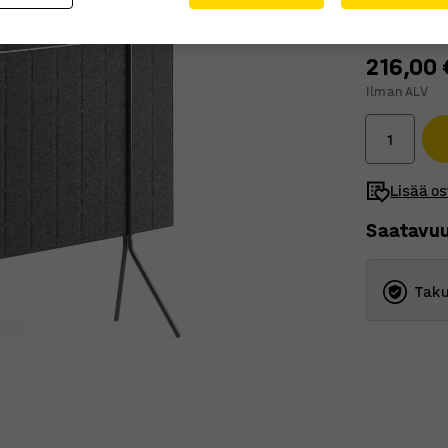
216,00 
Ilman ALV
Lisää os
Saatavu
Taku