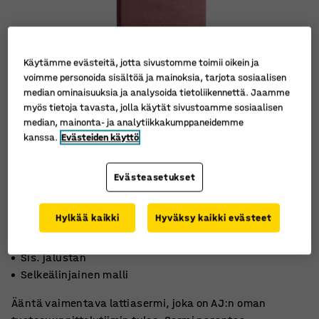
Käytämme evästeitä, jotta sivustomme toimii oikein ja
voimme personoida sisältöä ja mainoksia, tarjota sosiaalisen
median ominaisuuksia ja analysoida tietoliikennettä. Jaamme
myös tietoja tavasta, jolla käytät sivustoamme sosiaalisen
median, mainonta- ja analytiikkakumppaneidemme
kanssa.
Evästeiden käyttö
Evästeasetukset
Hylkää kaikki
Hyväksy kaikki evästeet
Vaimentaa ääntä tehokkaasti
Sis. jalustan
Selkeälinjainen malli
Ääntä vaimentava lattiasermi, joka on AJ:n oman