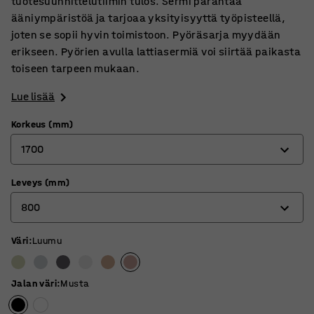
tuotesuunnittelutiimin tulos. Sermi parantaa
ääniympäristöä ja tarjoaa yksityisyyttä työpisteellä,
joten se sopii hyvin toimistoon. Pyöräsarja myydään
erikseen. Pyörien avulla lattiasermiä voi siirtää paikasta
toiseen tarpeen mukaan.
Lue lisää
Korkeus (mm)
1700
Leveys (mm)
1360
800
1700
Väri
:
Luumu
800
1000
Jalan väri
:
Musta