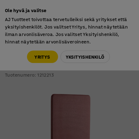
7 vuoden takuu
Ole hyvä ja valitse
AJ Tuotteet toivottaa tervetulleiksi sekä yritykset että
yksityishenkilöt. Jos valitset Yritys, hinnat näytetään
ilman arvonlisäveroa. Jos valitset Yksityishenkilö,
hinnat näytetään arvonlisäveroineen.
Lattiaseinäkkeet
Lattiaseinäkkeet, kankaiset
YRITYS
YKSITYISHENKILÖ
Lattiasermi ZONE
1700x800x46 mm, kangas Rivet, mustat jalat, luumu
Tuotenumero
:
1212213