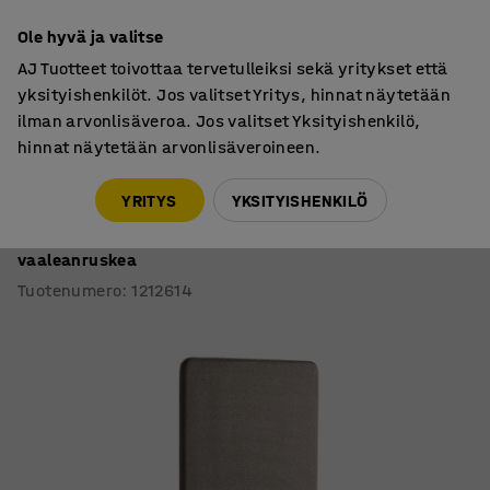
7 vuoden takuu
Ole hyvä ja valitse
AJ Tuotteet toivottaa tervetulleiksi sekä yritykset että
yksityishenkilöt. Jos valitset Yritys, hinnat näytetään
ilman arvonlisäveroa. Jos valitset Yksityishenkilö,
hinnat näytetään arvonlisäveroineen.
Lattiaseinäkkeet
Lattiaseinäkkeet, kankaiset
YRITYS
YKSITYISHENKILÖ
Lattiasermi ZONE
1700x800x46 mm, kangas Hush, mustat jalat,
vaaleanruskea
Tuotenumero
:
1212614