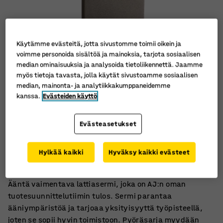
Käytämme evästeitä, jotta sivustomme toimii oikein ja
voimme personoida sisältöä ja mainoksia, tarjota sosiaalisen
median ominaisuuksia ja analysoida tietoliikennettä. Jaamme
myös tietoja tavasta, jolla käytät sivustoamme sosiaalisen
median, mainonta- ja analytiikkakumppaneidemme
kanssa.
Evästeiden käyttö
Evästeasetukset
Vaimentaa ääntä tehokkaasti
Mukana teline
Hylkää kaikki
Hyväksy kaikki evästeet
Selkeälinjainen malli
Ääntä vaimentava lattiasermi, joka on AJ:n oman
tuotesuunnittelutiimin tulos. Sermi parantaa
ääniympäristöä ja tarjoaa yksityisyyttä työpisteellä,
joten se sopii hyvin toimistoon. Pyöräsarja myydään