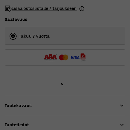
Lisää ostoslistalle / tarjoukseen
Saatavuus
Takuu 7 vuotta
Tuotekuvaus
Lattiasermi vaimentaa ääntä tehokkaasti työpaikoilla ja
Tuotetiedot
tiloissa, joissa äänenvoimakkuus nousee helposti