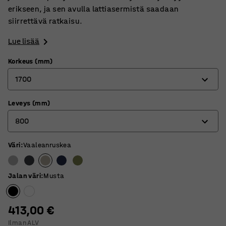
erikseen, ja sen avulla lattiasermistä saadaan
siirrettävä ratkaisu.
Lue lisää
Korkeus (mm)
1700
Leveys (mm)
1360
800
1700
Väri
:
Vaaleanruskea
800
1000
Jalan väri
:
Musta
413,00 €
Ilman ALV