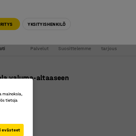
010 32 888 50
info@ajtuotteet.fi
RITYS
YKSITYISHENKILÖ
&
Pyydä
oti
Palvelut
Suosittelemme
tarjous
ela valuma-altaaseen
iä
a mainoksia,
ro
:
24909
ös tietoja
ltaita varten
a asennusta
sätarvike
i evästeet