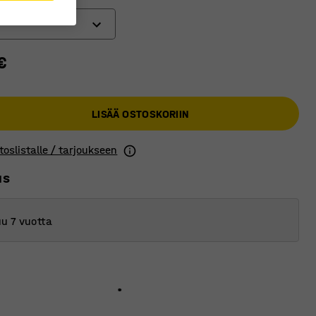
€
LISÄÄ OSTOSKORIIN
toslistalle / tarjoukseen
us
u 7 vuotta