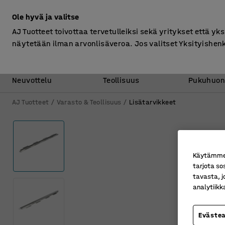
Ilman ALV
Ole hyvä ja valitse
AJ Tuotteet toivottaa tervetulleiksi sekä yritykset että yks
näytetään ilman arvonlisäveroa. Jos valitset Yksityishen
Toimisto &
Varasto &
Neuvottelu
Teollisuus
Pukuhuon
AJ Tuotteet
Varasto & Teollisuus
Lisätarvikkeet
Käytämme e
tarjota so
tavasta, j
analytiik
Eväste