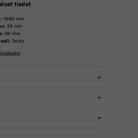
eiset tiedot
s
:
1660
mm
us
:
35
mm
s
:
60
mm
aali
:
Teräs
lisätiedot
män käytännöllisen liitoshelan avulla.
 valuma-altaat kiinni toisissaan.