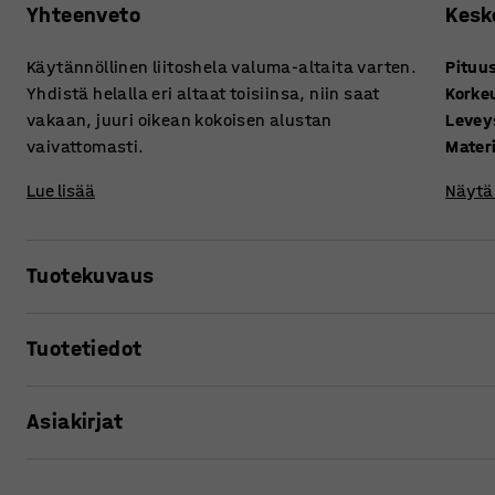
Yhteenveto
Kesk
Käytännöllinen liitoshela valuma-altaita varten.
Pituu
Yhdistä helalla eri altaat toisiinsa, niin saat
Korke
vakaan, juuri oikean kokoisen alustan
Levey
vaivattomasti.
Materi
Lue lisää
Näytä 
Tuotekuvaus
Rakenna omaan tilaasi sopiva valuma-allaskokonaisuus tä
Tuotetiedot
Ruostumattomasta teräksestä valmistettu liitoshela pitää
Pituus
:
1660
mm
Asiakirjat
Korkeus
:
35
mm
Leveys
:
60
mm
Materiaali
:
Teräs
Tulosta tuotesivu