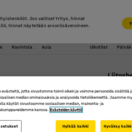
7 vuoden takuu
ityishenkilöt. Jos valitset Yritys, hinnat
Y
kilö, hinnat näytetään arvonlisäveroineen.
Vastaanotto &
Koulu 
e
Ravintola
Aula
Ulkotilat
Päiväk
Liitosh
4 tynnyr
västeitä, jotta sivustomme toimii oikein ja voimme personoida sisältöä j
Tuotenume
siaalisen median ominaisuuksia ja analysoida tietoliikennettä. Jaamme my
olla käytät sivustoamme sosiaalisen median, mainonta- ja
Valuma-a
kakumppaneidemme kanssa.
Evästeiden käyttö
Helpotta
Kätevä li
asetukset
Hylkää kaikki
Hyväksy kaikk
Pituus (mm)