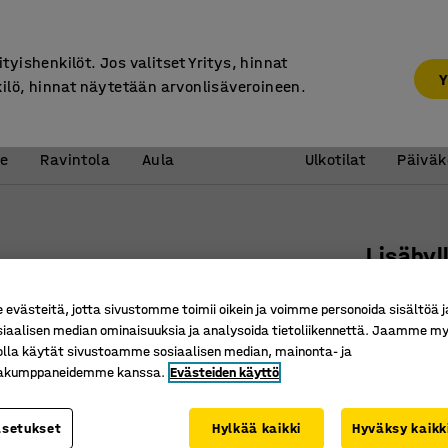
7 vuoden takuu
ityishenkilöt. Jos valitset Yritys, hinnat
Y
kilö, hinnat näytetään arvonlisäveroineen.
Vastaanotto &
Koulu 
e
Ravintola
Aula
Ulkotilat
Päiväk
Lisähyl
Teräs, 
västeitä, jotta sivustomme toimii oikein ja voimme personoida sisältöä j
Tuotenume
siaalisen median ominaisuuksia ja analysoida tietoliikennettä. Jaamme my
olla käytät sivustoamme sosiaalisen median, mainonta- ja
Suuri ka
kakumppaneidemme kanssa.
Evästeiden käyttö
Asenna m
Helppo ka
asetukset
Hylkää kaikki
Hyväksy kaikk
Leveys (mm