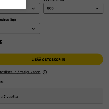
600
mitus (kg)
600
1000
€
LISÄÄ OSTOSKORIIN
toslistalle / tarjoukseen
us
u 7 vuotta