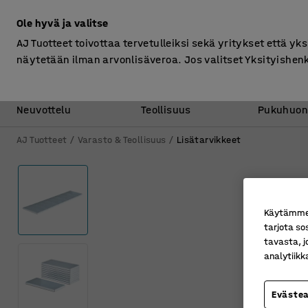
Ilman ALV
Ole hyvä ja valitse
AJ Tuotteet toivottaa tervetulleiksi sekä yritykset että yks
näytetään ilman arvonlisäveroa. Jos valitset Yksityishen
Toimisto &
Varasto &
Neuvottelu
Teollisuus
Pukuhuon
AJ Tuotteet
Varasto & Teollisuus
Lisätarvikkeet
Käytämme e
tarjota so
tavasta, j
analytiik
Eväste