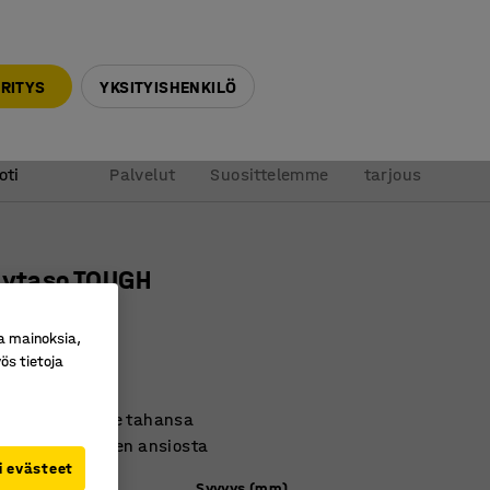
010 32 888 50
info@ajtuotteet.fi
RITYS
YKSITYISHENKILÖ
&
Pyydä
oti
Palvelut
Suosittelemme
tarjous
lytaso TOUGH
2700x600 mm
a mainoksia,
ro
:
213141
ös tietoja
ntavuus
ille korkeudelle tahansa
sata eri osioiden ansiosta
i evästeet
)
Syvyys (mm)