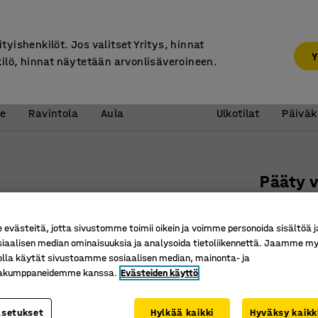
7 vuoden takuu
ityishenkilöt. Jos valitset Yritys, hinnat
Y
kilö, hinnat näytetään arvonlisäveroineen.
Vastaanotto &
Koulu 
e
Ravintola
Aula
Ulkotilat
Päiväk
Pääty 
2000x1
Tuotenume
västeitä, jotta sivustomme toimii oikein ja voimme personoida sisältöä j
siaalisen median ominaisuuksia ja analysoida tietoliikennettä. Jaamme my
Jauhema
olla käytät sivustoamme sosiaalisen median, mainonta- ja
Teräsrak
kakumppaneidemme kanssa.
Evästeiden käyttö
Rei'itety
asetukset
Hylkää kaikki
Hyväksy kaikk
Syvyys (mm