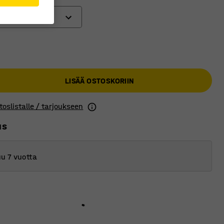
LISÄÄ OSTOSKORIIN
toslistalle / tarjoukseen
us
u 7 vuotta