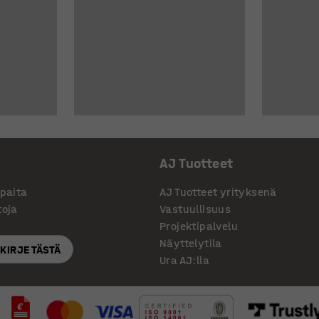
AJ Tuotteet
ppaita
AJ Tuotteet yrityksenä
toja
Vastuullisuus
Projektipalvelu
Näyttelytila
SKIRJE TÄSTÄ
Ura AJ:lla