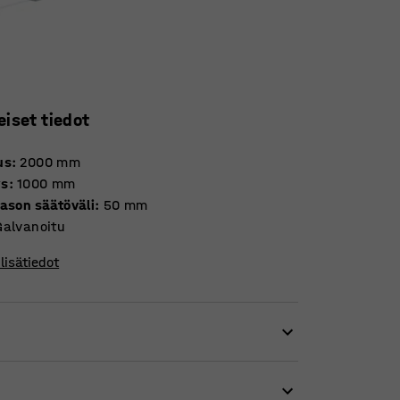
eiset tiedot
us
:
2000
mm
ys
:
1000
mm
tason säätöväli
:
50
mm
Galvanoitu
lisätiedot
ttää tukipuomit hyllytasoja varten
äslevystä. Pystypylväät on jauhemaalattu,