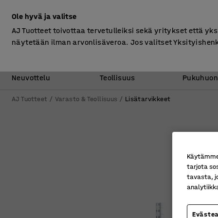
Ilman ALV
Ole hyvä ja valitse
AJ Tuotteet toivottaa tervetulleiksi sekä yritykset että yks
näytetään ilman arvonlisäveroa. Jos valitset Yksityishen
Toimisto &
Varasto &
Neuvottelu
Teollisuus
Pukuhuon
AJ Tuotteet
Varasto & Teollisuus
Lisätarvikkeet
Käytämme e
tarjota so
tavasta, j
analytiik
Eväste