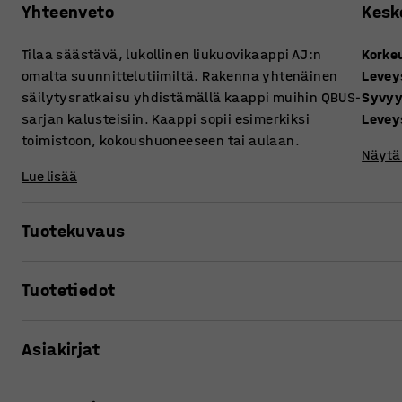
Yhteenveto
Kesk
Tilaa säästävä, lukollinen liukuovikaappi AJ:n
Korke
omalta suunnittelutiimiltä. Rakenna yhtenäinen
Levey
säilytysratkaisu yhdistämällä kaappi muihin QBUS-
Syvy
sarjan kalusteisiin. Kaappi sopii esimerkiksi
Levey
toimistoon, kokoushuoneeseen tai aulaan.
Näytä 
Lue lisää
Tuotekuvaus
Monipuolinen säilytyskalustesarja QBUS pitää työpaikan 
Tuotetiedot
Käytännöllinen toimistokaappi sopii esimerkiksi kansioide
tavaroiden säilyttämiseen.
Korkeus
:
868
mm
Asiakirjat
Leveys
:
1200
mm
Kaapissa on liukuovet, jotka on helppo avata ja sulkea. Liu
Syvyys
:
400
mm
avaaminen ja sulkeminen ei vaadi ylimääräistä tilaa kalu
Leveys, sisä
:
573
mm
Tulosta tuotesivu