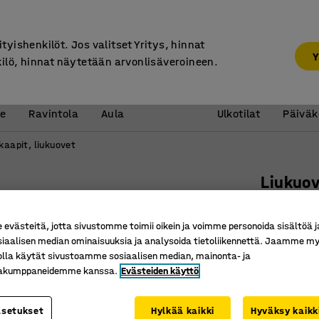
7 vuoden takuu
ityishenkilöt. Jos valitset Yritys, hinnat
Y
kilö, hinnat näytetään arvonlisäveroineen.
Vastaanotto &
Koulu 
e
Ravintola
Aula
Ulkotilat
Päiväk
kaapit, liukuovet
Liukuo
Lukollin
koivu
västeitä, jotta sivustomme toimii oikein ja voimme personoida sisältöä j
siaalisen median ominaisuuksia ja analysoida tietoliikennettä. Jaamme my
Tuotenume
olla käytät sivustoamme sosiaalisen median, mainonta- ja
kakumppaneidemme kanssa.
Evästeiden käyttö
Tilaa sää
Turvallin
asetukset
Hylkää kaikki
Hyväksy kaikk
Osa QBUS