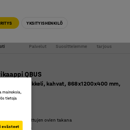
010 32 888 50
info@ajtuotteet.fi
RITYS
YKSITYISHENKILÖ
&
Pyydä
oti
Palvelut
Suosittelemme
tarjous
vikaappi QBUS
en, 1 hylly, sokkeli, kahvat, 868x1200x400 mm,
a mainoksia,
ös tietoja
ro
:
170202
stävä muotoilu
en säilytys lukittujen ovien takana
i evästeet
-kalustesarjaa