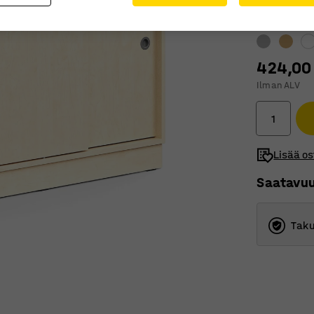
Väri
:
Koivu
424,00
Ilman ALV
Lisää os
Saatavu
Taku