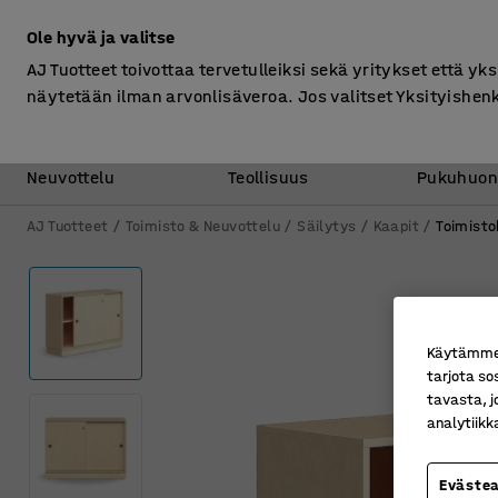
Ilman ALV
Ole hyvä ja valitse
AJ Tuotteet toivottaa tervetulleiksi sekä yritykset että yks
näytetään ilman arvonlisäveroa. Jos valitset Yksityishen
Toimisto &
Varasto &
Neuvottelu
Teollisuus
Pukuhuon
AJ Tuotteet
Toimisto & Neuvottelu
Säilytys
Kaapit
Toimisto
Käytämme e
tarjota so
tavasta, j
analytiik
Eväste