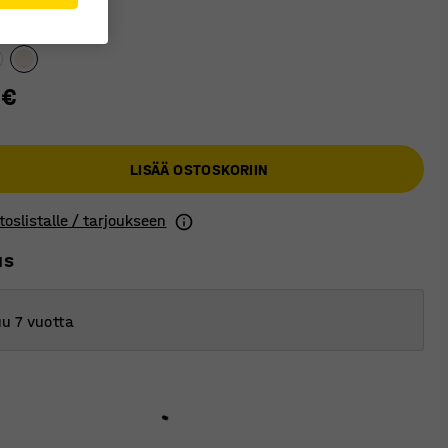
 €
LISÄÄ OSTOSKORIIN
toslistalle / tarjoukseen
us
u 7 vuotta