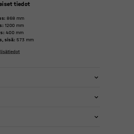
eiset tiedot
us
:
868
mm
s
:
1200
mm
ys
:
400
mm
s, sisä
:
573
mm
lisätiedot
järjestyksessä.
n, toimistotarvikkeiden ja henkilökohtaisten
kuovet ovat tilatehokas ratkaisu, sillä niiden
steen edestä.