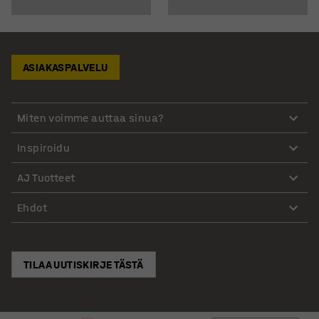
ASIAKASPALVELU
Miten voimme auttaa sinua?
Inspiroidu
AJ Tuotteet
Ehdot
TILAA UUTISKIRJE TÄSTÄ