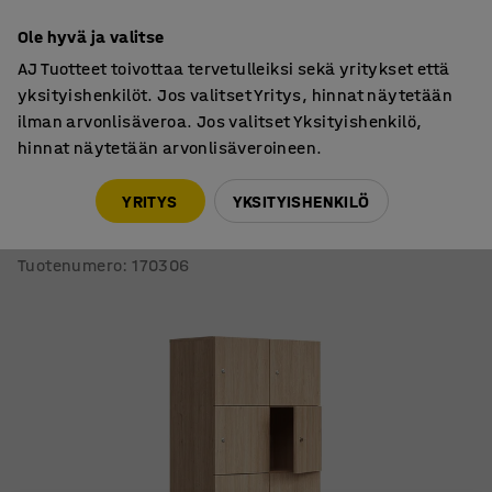
7 vuoden takuu
Ole hyvä ja valitse
AJ Tuotteet toivottaa tervetulleiksi sekä yritykset että
yksityishenkilöt. Jos valitset Yritys, hinnat näytetään
ilman arvonlisäveroa. Jos valitset Yksityishenkilö,
hinnat näytetään arvonlisäveroineen.
Säilytyskaapit
Lokerokaapit
YRITYS
YKSITYISHENKILÖ
Lokerokaappi QBUS
10 lokeroa, sokkeli, 2020x800x420 mm, tammi
Tuotenumero
:
170306