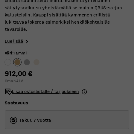
omalta suunnittelutiimiltä. Rakenna yhtenäinen
säilytysratkaisu yhdistämällä se muihin QBUS-sarjan
kalusteisiin. Kaappi sisältää kymmenen erillistä
lukittavaa lokeroa esimerkiksi henkilökohtaisille
tavaroille.
Lue lisää
Väri
:
Tammi
912,00 €
Ilman ALV
Lisää ostoslistalle / tarjoukseen
Saatavuus
Takuu 7 vuotta