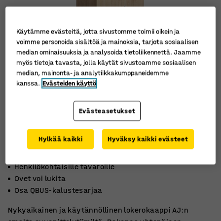
Käytämme evästeitä, jotta sivustomme toimii oikein ja
voimme personoida sisältöä ja mainoksia, tarjota sosiaalisen
median ominaisuuksia ja analysoida tietoliikennettä. Jaamme
myös tietoja tavasta, jolla käytät sivustoamme sosiaalisen
median, mainonta- ja analytiikkakumppaneidemme
kanssa.
Evästeiden käyttö
Evästeasetukset
Hylkää kaikki
Hyväksy kaikki evästeet
Henkilökohtaisille tavaroille
Ovet voi lukita
Osa QBUS-kalustesarjaa
Nykyaikainen ja käytännöllinen lokerokaappi AJ:n