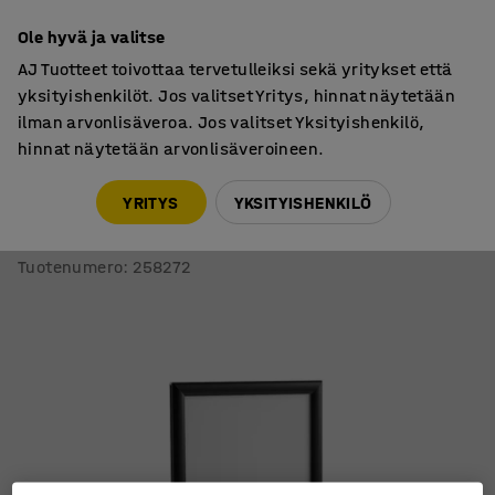
7 vuoden takuu
Ole hyvä ja valitse
AJ Tuotteet toivottaa tervetulleiksi sekä yritykset että
yksityishenkilöt. Jos valitset Yritys, hinnat näytetään
ilman arvonlisäveroa. Jos valitset Yksityishenkilö,
hinnat näytetään arvonlisäveroineen.
Mainostelineet
A-telineet
YRITYS
YKSITYISHENKILÖ
Mainosteline
Joustava, 500x700 mm, musta
Tuotenumero
:
258272