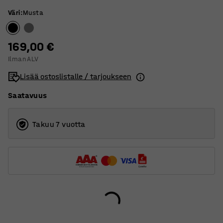
Väri
:
Musta
169,00 €
Ilman ALV
Lisää ostoslistalle / tarjoukseen
Saatavuus
Takuu 7 vuotta