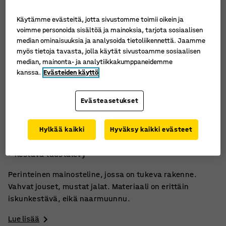
Käytämme evästeitä, jotta sivustomme toimii oikein ja
voimme personoida sisältöä ja mainoksia, tarjota sosiaalisen
median ominaisuuksia ja analysoida tietoliikennettä. Jaamme
myös tietoja tavasta, jolla käytät sivustoamme sosiaalisen
median, mainonta- ja analytiikkakumppaneidemme
kanssa.
Evästeiden käyttö
Evästeasetukset
Vahvat jouset
Hylkää kaikki
Hyväksy kaikki evästeet
Kestää vaativia olosuhteita
Kestävä taustalevy
Perinteinen mainosteline, jossa on tukeva rakenne.
Vahvat jouset, mustat jalat. Materiaali on erittäin
iskunkestävä, eikä naarmuunnu.
Lue lisää