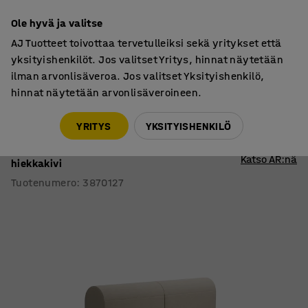
7 vuoden takuu
Ole hyvä ja valitse
AJ Tuotteet toivottaa tervetulleiksi sekä yritykset että
yksityishenkilöt. Jos valitset Yritys, hinnat näytetään
ilman arvonlisäveroa. Jos valitset Yksityishenkilö,
hinnat näytetään arvonlisäveroineen.
Sohvat
Moduulisohvat
YRITYS
YKSITYISHENKILÖ
Moduulisohva VARIETY
2-istuttava, kaksipuolinen, kangas Pod CS,
Katso AR:nä
hiekkakivi
Tuotenumero
:
3870127