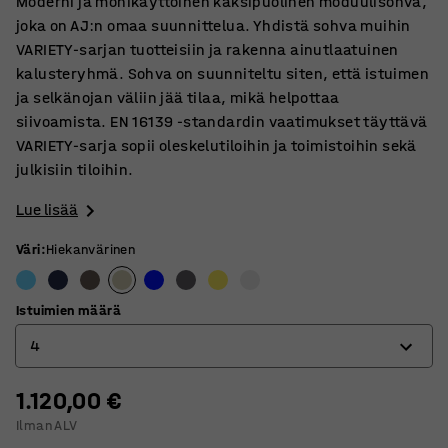
Moderni ja monikäyttöinen kaksipuolinen moduulisohva,
joka on AJ:n omaa suunnittelua. Yhdistä sohva muihin
VARIETY-sarjan tuotteisiin ja rakenna ainutlaatuinen
kalusteryhmä. Sohva on suunniteltu siten, että istuimen
ja selkänojan väliin jää tilaa, mikä helpottaa
siivoamista. EN 16139 -standardin vaatimukset täyttävä
VARIETY-sarja sopii oleskelutiloihin ja toimistoihin sekä
julkisiin tiloihin.
Lue lisää
Väri
:
Hiekanvärinen
Istuimien määrä
4
1.120,00 €
4
Ilman ALV
6