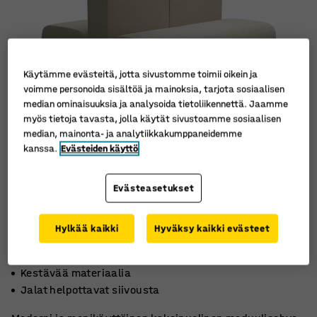
Käytämme evästeitä, jotta sivustomme toimii oikein ja
voimme personoida sisältöä ja mainoksia, tarjota sosiaalisen
median ominaisuuksia ja analysoida tietoliikennettä. Jaamme
myös tietoja tavasta, jolla käytät sivustoamme sosiaalisen
median, mainonta- ja analytiikkakumppaneidemme
kanssa.
Evästeiden käyttö
Evästeasetukset
Hylkää kaikki
Hyväksy kaikki evästeet
Laajennettava kokonaisuus
Kestävää materiaalia
Jalat helpottavat siivousta