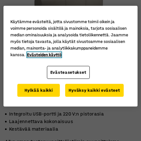
Käytämme evästeitä, jotta sivustomme toimii oikein ja
voimme personoida sisältöä ja mainoksia, tarjota sosiaalisen
median ominaisuuksia ja analysoida tietoliikennettä. Jaamme
myös tietoja tavasta, jolla käytät sivustoamme sosiaalisen
median, mainonta- ja analytiikkakumppaneidemme
kanssa.
Evästeiden käyttö
Evästeasetukset
Hylkää kaikki
Hyväksy kaikki evästeet
Integroitu USB-portti ja 220 V:n pistorasia
Laajennettava kokonaisuus
Kestävää materiaalia