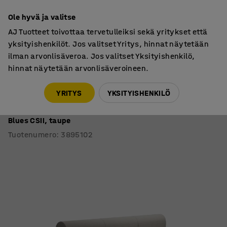
7 vuoden takuu
Ole hyvä ja valitse
AJ Tuotteet toivottaa tervetulleiksi sekä yritykset että
yksityishenkilöt. Jos valitset Yritys, hinnat näytetään
ilman arvonlisäveroa. Jos valitset Yksityishenkilö,
hinnat näytetään arvonlisäveroineen.
Sohvat
Moduulisohvat
YRITYS
YKSITYISHENKILÖ
Moduulisohva VARIETY
3-istuttava, integroitu USB-portti, kaksipuolinen, kangas
Blues CSII, taupe
Tuotenumero
:
3895102