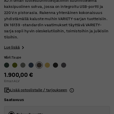
AJ:n oman tuotesuunnittelijatiimin suunnittelema
kaksipuolinen sohva, jossa on integroitu USB-portti ja
220 V:n pistorasia. Rakenna yhtenäinen kokonaisuus
yhdistämällä kaluste muihin VARIETY-sarjan tuotteisiin.
EN 16139 -standardin vaatimukset täyttävä VARIETY-
sarja sopii hyvin oleskelutiloihin, toimistoihin ja julkisiin
tiloihin.
Lue lisää
Väri
:
Taupe
1.900,00 €
Ilman ALV
Lisää ostoslistalle / tarjoukseen
Saatavuus