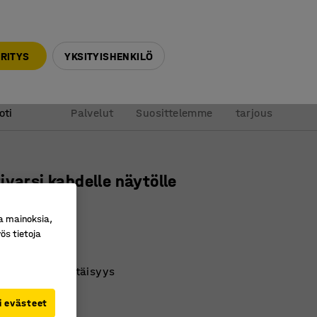
010 32 888 50
info@ajtuotteet.fi
RITYS
YKSITYISHENKILÖ
&
Pyydä
oti
Palvelut
Suosittelemme
tarjous
ivarsi kahdelle näytölle
usta
a mainoksia,
ro
:
151082
ös tietoja
työpöytätilaa
vä korkeus ja etäisyys
sivarsi
i evästeet