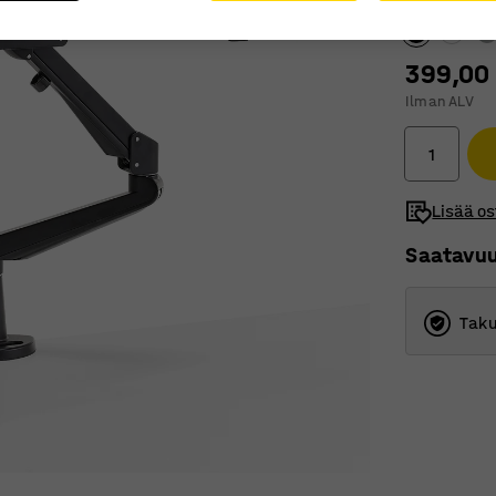
399,00
Ilman ALV
Lisää os
Saatavu
Taku