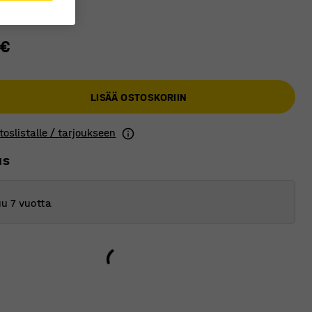
 €
LISÄÄ OSTOSKORIIN
toslistalle / tarjoukseen
us
u 7 vuotta