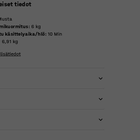
eiset tiedot
Musta
mikuormitus
:
6
kg
tu käsittelyaika/hlö
:
10
Min
:
6,91
kg
lisätiedot
a mahdollistaa näytön säätämisen kullekin
äätää näytön vartta ja optimoida näytön
län ja kaulan rasitusta.
tukseen varatulla puristimella, joka sisältyy
lle.