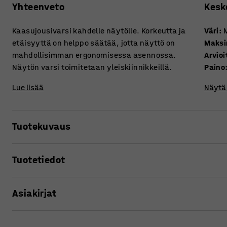
Yhteenveto
Kesk
Kaasujousivarsi kahdelle näytölle. Korkeutta ja
Väri
:
etäisyyttä on helppo säätää, jotta näyttö on
Maksi
mahdollisimman ergonomisessa asennossa.
Arvioi
Näytön varsi toimitetaan yleiskiinnikkeillä.
Paino
Lue lisää
Näytä 
Tuotekuvaus
Monipuolinen näytön varsi vapauttaa tilaa työpöydältä j
Tuotetiedot
käyttäjälle sopivaan asentoon. Kaasujousella on helppo s
korkeus ja etäisyys. Tämä auttaa minimoimaan silmien, se
Väri
:
Musta
Asiakirjat
Maksimikuormitus
:
6
kg
Säästä tilaa kiinnittämällä näytön varsi työpöytään tarkoi
Arvioitu käsittelyaika/hlö
:
10
Min
toimitukseen. Se soveltuu jopa 30 mm paksuille pöytälevyi
Paino
:
6,91
kg
Tulosta tuotesivu