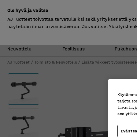
Ilman ALV
Ole hyvä ja valitse
AJ Tuotteet toivottaa tervetulleiksi sekä yritykset että yks
näytetään ilman arvonlisäveroa. Jos valitset Yksityishen
Toimisto &
Varasto &
Neuvottelu
Teollisuus
Pukuhuon
AJ Tuotteet
Toimisto & Neuvottelu
Lisätarvikkeet työpisteesee
Käytämme e
tarjota so
tavasta, j
analytiik
Eväste