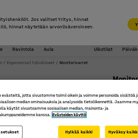
7 vuoden takuu
ityishenkilöt. Jos valitset Yritys, hinnat
Y
kilö, hinnat näytetään arvonlisäveroineen.
Vastaanotto &
Koulu 
e
Ravintola
Aula
Ulkotilat
Päiväk
n
Ergonomiset työvälineet
Monitorivarret
Monitor
Kisko, m
västeitä, jotta sivustomme toimii oikein ja voimme personoida sisältöä j
Tuotenume
siaalisen median ominaisuuksia ja analysoida tietoliikennettä. Jaamme my
olla käytät sivustoamme sosiaalisen median, mainonta- ja
Vapauta 
kakumppaneidemme kanssa.
Evästeiden käyttö
Säädettä
Kaasujou
asetukset
Hylkää kaikki
Hyväksy kaikk
Väri
:
Musta