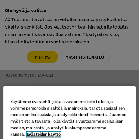
7 vuoden takuu
Ole hyvä ja valitse
AJ Tuotteet toivottaa tervetulleiksi sekä yritykset että
yksityishenkilöt. Jos valitset Yritys, hinnat näytetään
ilman arvonlisäveroa. Jos valitset Yksityishenkilö,
hinnat näytetään arvonlisäveroineen.
Säilytyslaatikot
Muovilaatikot, elintarvikehyväksytyt
YRITYS
YKSITYISHENKILÖ
Muovilaatikko WHYTE
Pinottava, 600x400x350 mm, 66 litraa, vihreä
Tuotenumero
:
254821
Käytämme evästeitä, jotta sivustomme toimii oikein ja
voimme personoida sisältöä ja mainoksia, tarjota sosiaalisen
median ominaisuuksia ja analysoida tietoliikennettä. Jaamme
myös tietoja tavasta, jolla käytät sivustoamme sosiaalisen
median, mainonta- ja analytiikkakumppaneidemme
kanssa.
Evästeiden käyttö