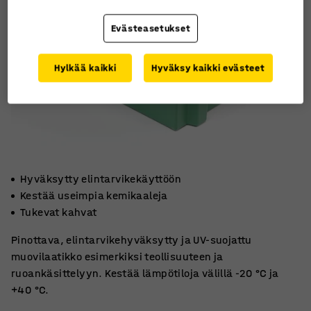
Evästeasetukset
Hylkää kaikki
Hyväksy kaikki evästeet
Hyväksytty elintarvikekäyttöön
Kestää useimpia kemikaaleja
Tukevat kahvat
Pinottava, elintarvikehyväksytty ja UV-suojattu
muovilaatikko esimerkiksi teollisuuteen ja
ruoankäsittelyyn. Kestää lämpötiloja välillä -20 °C ja
+40 °C.