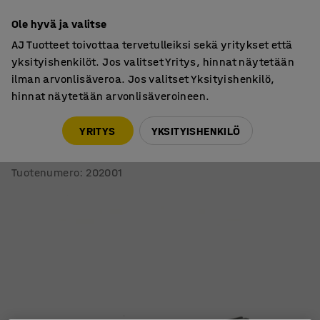
7 vuoden takuu
Ole hyvä ja valitse
AJ Tuotteet toivottaa tervetulleiksi sekä yritykset että
yksityishenkilöt. Jos valitset Yritys, hinnat näytetään
ilman arvonlisäveroa. Jos valitset Yksityishenkilö,
hinnat näytetään arvonlisäveroineen.
Varasto & Teollisuus
Lisätarvikkeet
YRITYS
YKSITYISHENKILÖ
Ripustuskisko pakkauspöytään CARGO
1600mm, 2 kpl/pk
Tuotenumero
:
202001