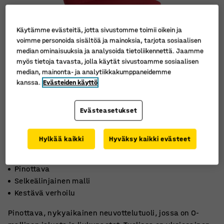
Käytämme evästeitä, jotta sivustomme toimii oikein ja
voimme personoida sisältöä ja mainoksia, tarjota sosiaalisen
median ominaisuuksia ja analysoida tietoliikennettä. Jaamme
myös tietoja tavasta, jolla käytät sivustoamme sosiaalisen
median, mainonta- ja analytiikkakumppaneidemme
kanssa.
Evästeiden käyttö
Evästeasetukset
Hylkää kaikki
Hyväksy kaikki evästeet
Pinottava
Selkeälinjainen malli
Kestävä verhoilu
Pinottava, nykyaikainen neuvottelutuoli, jossa on O-