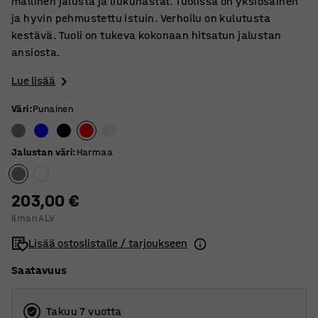
mallinen jalusta ja liukunastat. Tuolissa on yksiosainen
ja hyvin pehmustettu istuin. Verhoilu on kulutusta
kestävä. Tuoli on tukeva kokonaan hitsatun jalustan
ansiosta.
Lue lisää
Väri
:
Punainen
Jalustan väri
:
Harmaa
203,00 €
Ilman ALV
Lisää ostoslistalle / tarjoukseen
Saatavuus
Takuu 7 vuotta