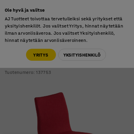
7 vuoden takuu
Ole hyvä ja valitse
AJ Tuotteet toivottaa tervetulleiksi sekä yritykset että
yksityishenkilöt. Jos valitset Yritys, hinnat näytetään
ilman arvonlisäveroa. Jos valitset Yksityishenkilö,
hinnat näytetään arvonlisäveroineen.
Tuolit
Neuvottelutuolit
YRITYS
YKSITYISHENKILÖ
Neuvottelutuoli OTTAWA
Metallinen jalusta, punainen kangas, harmaa
Tuotenumero
:
137753