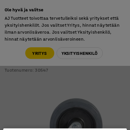
7 vuoden takuu
Ole hyvä ja valitse
AJ Tuotteet toivottaa tervetulleiksi sekä yritykset että
yksityishenkilöt. Jos valitset Yritys, hinnat näytetään
ilman arvonlisäveroa. Jos valitset Yksityishenkilö,
hinnat näytetään arvonlisäveroineen.
Kalustepyörät
Teollisuuspyörät
YRITYS
YKSITYISHENKILÖ
Nivelpyörä jarrulla
160x42 mm, 300 kg, elastinen kumi
Tuotenumero
:
30547