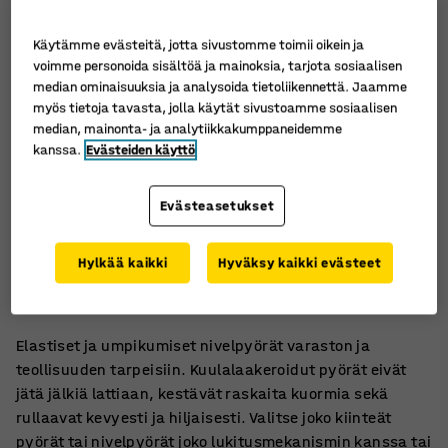
Käytämme evästeitä, jotta sivustomme toimii oikein ja
voimme personoida sisältöä ja mainoksia, tarjota sosiaalisen
median ominaisuuksia ja analysoida tietoliikennettä. Jaamme
myös tietoja tavasta, jolla käytät sivustoamme sosiaalisen
median, mainonta- ja analytiikkakumppaneidemme
kanssa.
Evästeiden käyttö
Evästeasetukset
Hyvä iskunvaimennus
Hylkää kaikki
Hyväksy kaikki evästeet
Eivät jätä jälkiä lattiaan
Superelastista umpikumia
Elastiset ja umpikumiset nivelpyörät varaston ja
teollisuuden tarpeisiin. Kuulalaakeroidut pyörät eivät
jätä jälkiä lattiaan, kestävät raskaita kuormia sekä
rullaavat kevyesti ja hiljaisesti. Valitse joko kiinteät
pyörät tai nivelpyörät joko lukitusmekanismin kanssa tai