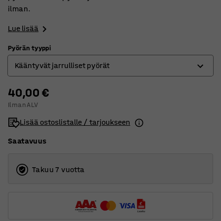
ilman.
Lue lisää
Pyörän tyyppi
Kääntyvät jarrulliset pyörät
40,00 €
Kiinteät pyörät
Ilman ALV
Kääntyvät jarrulliset pyörät
Lisää ostoslistalle / tarjoukseen
Kääntyvät pyörät
Saatavuus
Takuu 7 vuotta