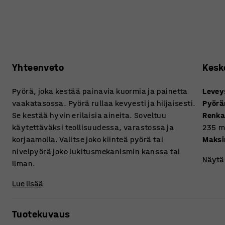
Yhteenveto
Kesk
Pyörä, joka kestää painavia kuormia ja painetta
Levey
vaakatasossa. Pyörä rullaa kevyesti ja hiljaisesti.
Pyörä
Se kestää hyvin erilaisia aineita. Soveltuu
Renka
käytettäväksi teollisuudessa, varastossa ja
235
korjaamolla. Valitse joko kiinteä pyörä tai
Maksi
nivelpyörä joko lukitusmekanismin kanssa tai
Näytä 
ilman.
Lue lisää
Tuotekuvaus