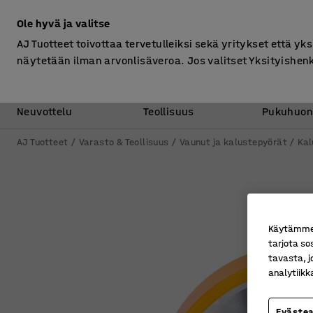
Ilman ALV
Ole hyvä ja valitse
AJ Tuotteet toivottaa tervetulleiksi sekä yritykset että yks
näytetään ilman arvonlisäveroa. Jos valitset Yksityishen
Toimisto &
Varasto &
Neuvottelu
Teollisuus
Pukuhuon
AJ Tuotteet
Varasto & Teollisuus
Vaunut ja kalustepyörät
Kal
Käytämme e
tarjota so
tavasta, j
analytiik
Eväste