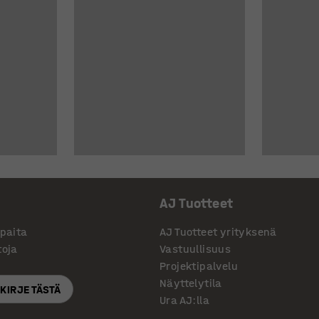
AJ Tuotteet
ppaita
AJ Tuotteet yrityksenä
toja
Vastuullisuus
Projektipalvelu
Näyttelytila
SKIRJE TÄSTÄ
Ura AJ:lla