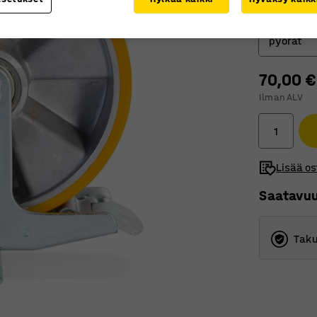
Kääntyvät
pyörät
70,00 €
Kiinteät
Ilman ALV
Kääntyvä
Kääntyv
Lisää os
Saatavu
Taku