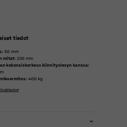
eiset tiedot
s
:
50
mm
n mitat
:
200
mm
an kokonaiskorkeus kiinnityslevyn kanssa
:
mm
mikuormitus
:
400
kg
lisätiedot