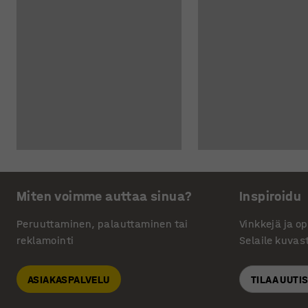
Miten voimme auttaa sinua?
Inspiroidu
Peruuttaminen, palauttaminen tai
Vinkkejä ja o
reklamointi
Selaile kuvas
ASIAKASPALVELU
TILAA UUTI