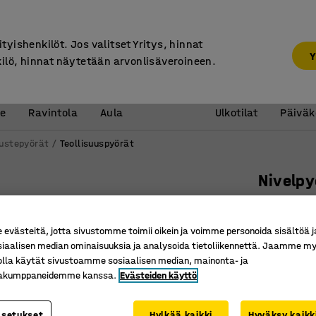
7 vuoden takuu
ityishenkilöt. Jos valitset Yritys, hinnat
Y
kilö, hinnat näytetään arvonlisäveroineen.
Vastaanotto &
Koulu 
e
Ravintola
Aula
Ulkotilat
Päiväk
ustepyörät
Teollisuuspyörät
Nivelpy
200x50 m
Tuotenume
västeitä, jotta sivustomme toimii oikein ja voimme personoida sisältöä j
siaalisen median ominaisuuksia ja analysoida tietoliikennettä. Jaamme my
Rullaa kev
olla käytät sivustoamme sosiaalisen median, mainonta- ja
Kuulalaak
kakumppaneidemme kanssa.
Evästeiden käyttö
Kulutusp
asetukset
Hylkää kaikki
Hyväksy kaikk
Pyörän tyypp