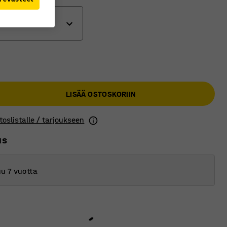
 jarrulliset
 pyörät
t jarrulliset pyörät
LISÄÄ OSTOSKORIIN
ät pyörät
toslistalle / tarjoukseen
us
u 7 vuotta