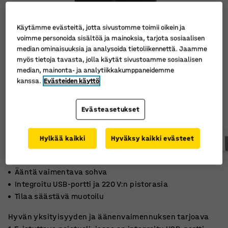
Käytämme evästeitä, jotta sivustomme toimii oikein ja
voimme personoida sisältöä ja mainoksia, tarjota sosiaalisen
median ominaisuuksia ja analysoida tietoliikennettä. Jaamme
myös tietoja tavasta, jolla käytät sivustoamme sosiaalisen
median, mainonta- ja analytiikkakumppaneidemme
kanssa.
Evästeiden käyttö
Evästeasetukset
Hylkää kaikki
Hyväksy kaikki evästeet
Ääntä vaimentava sohva
Integroitu USB-portti ja 220 V:n pistorasia
Tilaa säästävä muotoilu
Hyvän yksityisyyden ja äänenvaimennuksen tarjoava