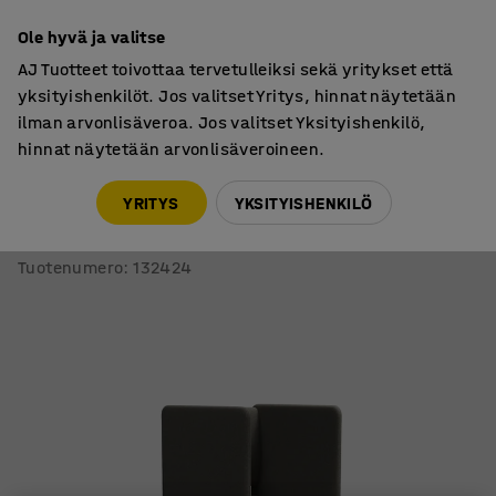
7 vuoden takuu
Ole hyvä ja valitse
AJ Tuotteet toivottaa tervetulleiksi sekä yritykset että
yksityishenkilöt. Jos valitset Yritys, hinnat näytetään
ilman arvonlisäveroa. Jos valitset Yksityishenkilö,
hinnat näytetään arvonlisäveroineen.
Tuolit
Ääntä vaimentavat sohvat
YRITYS
YKSITYISHENKILÖ
Nojatuoli CLEAR SOUND
Integroitu USB-portti, 1-istuttava, kangas Pod CS, taupe
Tuotenumero
:
132424