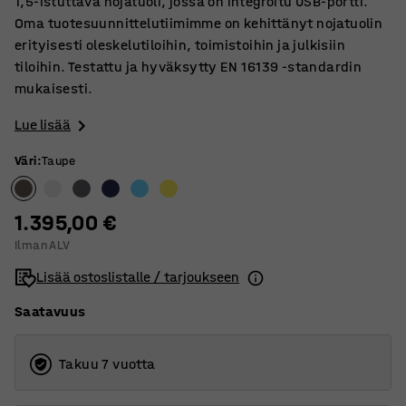
1,5-istuttava nojatuoli, jossa on integroitu USB-portti.
Oma tuotesuunnittelutiimimme on kehittänyt nojatuolin
erityisesti oleskelutiloihin, toimistoihin ja julkisiin
tiloihin. Testattu ja hyväksytty EN 16139 ‑standardin
mukaisesti.
Lue lisää
Väri
:
Taupe
1.395,00 €
Ilman ALV
Lisää ostoslistalle / tarjoukseen
Saatavuus
Takuu 7 vuotta