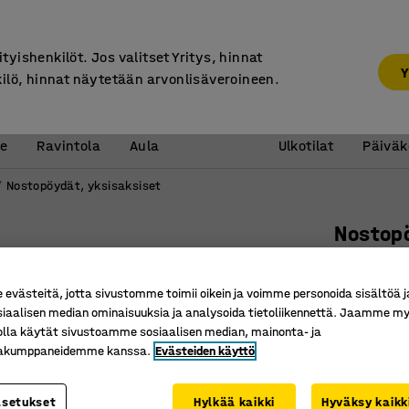
7 vuoden takuu
ityishenkilöt. Jos valitset Yritys, hinnat
Y
kilö, hinnat näytetään arvonlisäveroineen.
Vastaanotto &
Koulu 
e
Ravintola
Aula
Ulkotilat
Päiväk
Nostopöydät, yksisaksiset
Nostop
1000 kg
Tuotenume
västeitä, jotta sivustomme toimii oikein ja voimme personoida sisältöä j
siaalisen median ominaisuuksia ja analysoida tietoliikennettä. Jaamme my
Premium-
olla käytät sivustoamme sosiaalisen median, mainonta- ja
Kätevä ra
kakumppaneidemme kanssa.
Evästeiden käyttö
Puristus
asetukset
Hylkää kaikki
Hyväksy kaikk