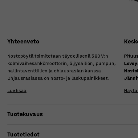
Yhteenveto
Kesk
Nostopöytä toimitetaan täydellisenä 380 V:n
Pituu
kolmivaihesähkömoottorin, öljysäiliön, pumpun,
Levey
hallintaventtiilien ja ohjausrasian kanssa.
Nosto
Ohjausrasiassa on nosto- ja laskupainikkeet.
Jänni
Lue lisää
Näytä 
Tuotekuvaus
Edullista ja lujatekoista saksinostopöytää voi käyttää es
Tuotetiedot
varastohallilla sekä pakkausosastolla. Nostopöydässä on