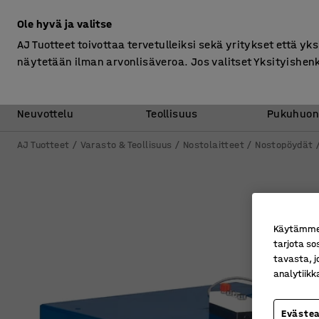
Ilman ALV
Ole hyvä ja valitse
AJ Tuotteet toivottaa tervetulleiksi sekä yritykset että yks
näytetään ilman arvonlisäveroa. Jos valitset Yksityishen
Toimisto &
Varasto &
Neuvottelu
Teollisuus
Pukuhuon
AJ Tuotteet
Varasto & Teollisuus
Nostolaitteet
Nostopöydät
Käytämme e
tarjota so
tavasta, j
analytiik
Eväste