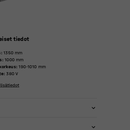
eiset tiedot
s
:
1350
mm
s
:
1000
mm
korkeus
:
190-1010
mm
te
:
380 V
lisätiedot
imerkiksi konepajalla, kokoonpanotöissä
 sisäänrakennetut hydrauliikkasylinterit,