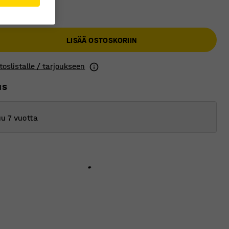
0 €
LISÄÄ OSTOSKORIIN
toslistalle / tarjoukseen
us
u 7 vuotta