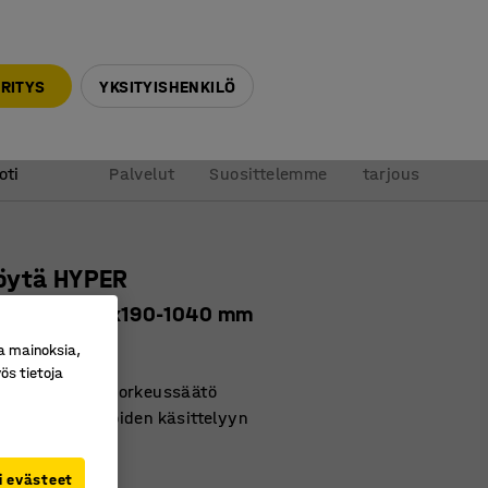
010 32 888 50
info@ajtuotteet.fi
RITYS
YKSITYISHENKILÖ
&
Pyydä
oti
Palvelut
Suosittelemme
tarjous
öytä HYPER
, 1350x1000x190-1040 mm
ro
:
31108
a mainoksia,
ös tietoja
malli, helppo korkeussäätö
skaiden tavaroiden käsittelyyn
suoja
i evästeet