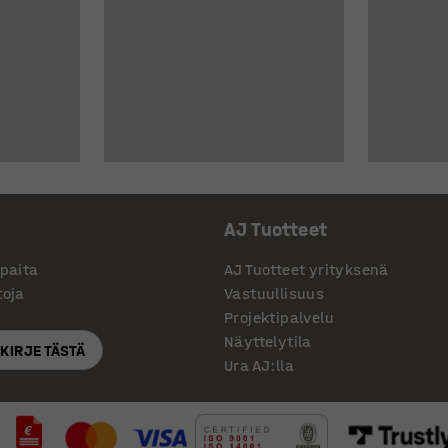
AJ Tuotteet
ppaita
AJ Tuotteet yrityksenä
toja
Vastuullisuus
Projektipalvelu
Näyttelytila
SKIRJE TÄSTÄ
Ura AJ:lla