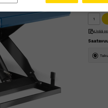
2.665,0
Ilman ALV
Lisää os
Saatavu
Taku