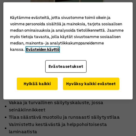
Käytämme evästeitä, jotta sivustomme toimii oikein ja
voimme personoida sisältöä ja mainoksia, tarjota sosiaalisen
median ominaisuuksia ja analysoida tietoliikennettä. Jaamme
myös tietoja tavasta, jolla käytät sivustoamme sosiaalisen
median, mainonta- ja analytiikkakumppaneidemme
kanssa.
Evästeiden käyttö
Evästeasetukset
Hylkää kaikki
Hyväksy kaikki evästeet
Vakaa ja turvallinen säilytyskaluste, jossa
seinäkiinnikkeet
Tilaa säästävä muotoilu ja runsaasti säilytystilaa
Valmistettu kestävästä ja helppohoitoisesta
laminaatista