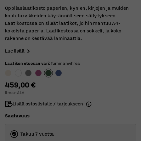
Oppilaslaatikosto paperien, kynien, kirjojen ja muiden
koulutarvikkeiden käytännölliseen säilytykseen.
Laatikostossa on sileät laatikot, joihin mahtuu A4-
kokoista paperia. Laatikostossa on sokkeli, ja koko
rakenne on kestävää laminaattia.
Lue lisää
Laatikon etuosan väri
:
Tummanvihreä
459,00 €
Ilman ALV
Lisää ostoslistalle / tarjoukseen
Saatavuus
Takuu 7 vuotta