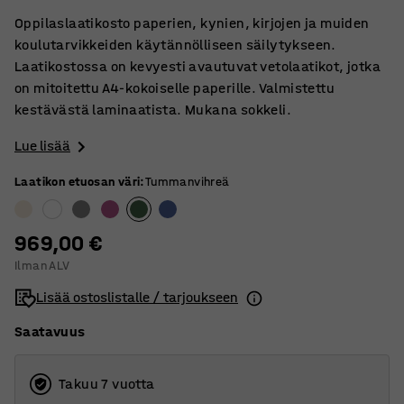
Oppilaslaatikosto paperien, kynien, kirjojen ja muiden
koulutarvikkeiden käytännölliseen säilytykseen.
Laatikostossa on kevyesti avautuvat vetolaatikot, jotka
on mitoitettu A4-kokoiselle paperille. Valmistettu
kestävästä laminaatista. Mukana sokkeli.
Lue lisää
Laatikon etuosan väri
:
Tummanvihreä
969,00 €
Ilman ALV
Lisää ostoslistalle / tarjoukseen
Saatavuus
Takuu 7 vuotta