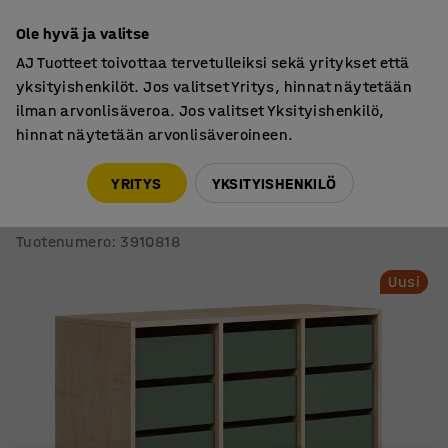
7 vuoden takuu
Ole hyvä ja valitse
AJ Tuotteet toivottaa tervetulleiksi sekä yritykset että
yksityishenkilöt. Jos valitset Yritys, hinnat näytetään
ilman arvonlisäveroa. Jos valitset Yksityishenkilö,
hinnat näytetään arvonlisäveroineen.
Oppilassäilyttimet
Säilytyslaatikostot
YRITYS
YKSITYISHENKILÖ
Oppilassäilytin CASPER
18 laatikkoa, sokkeli, koivu/tummanvihreä
Tuotenumero
:
3910818
Uusi