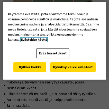
Käytämme evästeitä, jotta sivustomme toimii oikein ja
voimme personoida sisältöä ja mainoksia, tarjota sosiaalisen
median ominaisuuksia ja analysoida tietoliikennettä. Jaamme
myös tietoja tavasta, jolla käytät sivustoamme sosiaalisen
median, mainonta- ja analytiikkakumppaneidemme
kanssa.
Evästeiden käyttö
Evästeasetukset
Hylkää kaikki
Hyväksy kaikki evästeet
Tukeva ja turvallinen säilytyskaluste, jossa
seinäkiinnikkeet
Tilaa säästävä muotoilu ja runsaasti säilytystilaa
Valmistettu kestävästä ja helppohoitoisesta
laminaatista