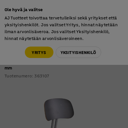
7 vuoden takuu
Ole hyvä ja valitse
AJ Tuotteet toivottaa tervetulleiksi sekä yritykset että
yksityishenkilöt. Jos valitset Yritys, hinnat näytetään
ilman arvonlisäveroa. Jos valitset Yksityishenkilö,
hinnat näytetään arvonlisäveroineen.
Oppilastuolit
Oppilastuolit, ilman pyöriä
YRITYS
YKSITYISHENKILÖ
Oppilastuoli YNGVE
Jalat, hopeanharmaa, antrasiitinharmaa, korkeus: 520
mm
Tuotenumero
:
363107