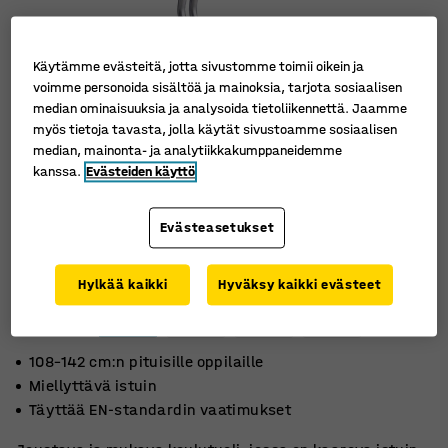
Käytämme evästeitä, jotta sivustomme toimii oikein ja
voimme personoida sisältöä ja mainoksia, tarjota sosiaalisen
median ominaisuuksia ja analysoida tietoliikennettä. Jaamme
myös tietoja tavasta, jolla käytät sivustoamme sosiaalisen
median, mainonta- ja analytiikkakumppaneidemme
kanssa.
Evästeiden käyttö
Evästeasetukset
Hylkää kaikki
Hyväksy kaikki evästeet
108–142 cm:n pituisille oppilaille
Miellyttävä istuin
Täyttää EN-standardin vaatimukset