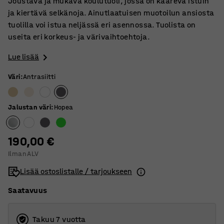
Joustava ja mukava koulutuoli, jossa on kaareva istuin
ja kiertävä selkänoja. Ainutlaatuisen muotoilun ansiosta
tuolilla voi istua neljässä eri asennossa. Tuolista on
useita eri korkeus- ja värivaihtoehtoja.
Lue lisää
Väri
:
Antrasiitti
Jalustan väri
:
Hopea
190,00 €
Ilman ALV
Lisää ostoslistalle / tarjoukseen
Saatavuus
Takuu 7 vuotta