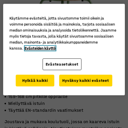
Käytämme evästeitä, jotta sivustomme toimii oikein ja
voimme personoida sisältöä ja mainoksia, tarjota sosiaalisen
median ominaisuuksia ja analysoida tietoliikennettä. Jaamme
myös tietoja tavasta, jolla käytät sivustoamme sosiaalisen
median, mainonta- ja analytiikkakumppaneidemme
kanssa.
Evästeiden käyttö
Evästeasetukset
Hylkää kaikki
Hyväksy kaikki evästeet
159–168 cm pitkille oppilaille
Miellyttävä istuin
Täyttää EN-standardin vaatimukset
Joustava ja mukava koulutuoli, jossa on kaareva istuin