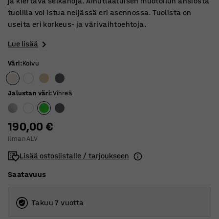
ja kiertävä selkänoja. Ainutlaatuisen muotoilun ansiosta
tuolilla voi istua neljässä eri asennossa. Tuolista on
useita eri korkeus- ja värivaihtoehtoja.
Lue lisää
Väri
:
Koivu
Jalustan väri
:
Vihreä
190,00 €
Ilman ALV
Lisää ostoslistalle / tarjoukseen
Saatavuus
Takuu 7 vuotta