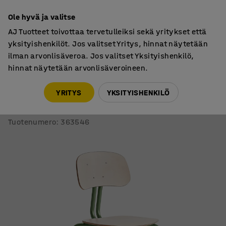
7 vuoden takuu
Ole hyvä ja valitse
AJ Tuotteet toivottaa tervetulleiksi sekä yritykset että
yksityishenkilöt. Jos valitset Yritys, hinnat näytetään
ilman arvonlisäveroa. Jos valitset Yksityishenkilö,
hinnat näytetään arvonlisäveroineen.
Oppilastuolit
Oppilastuolit, ilman pyöriä
YRITYS
YKSITYISHENKILÖ
Oppilastuoli YNGVE
Jalat, vihreä, koivu, korkeus 610 mm
Tuotenumero
:
363546