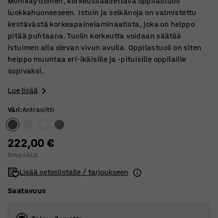
Monikäyttöinen, korkeussäädettävä oppilastuoli
luokkahuoneeseen. Istuin ja selkänoja on valmistettu
kestävästä korkeapainelaminaatista, joka on helppo
pitää puhtaana. Tuolin korkeutta voidaan säätää
istuimen alla olevan vivun avulla. Oppilastuoli on siten
helppo muuntaa eri-ikäisille ja -pituisille oppilaille
sopivaksi.
Lue lisää
Väri
:
Antrasiitti
222,00 €
Ilman ALV
Lisää ostoslistalle / tarjoukseen
Saatavuus