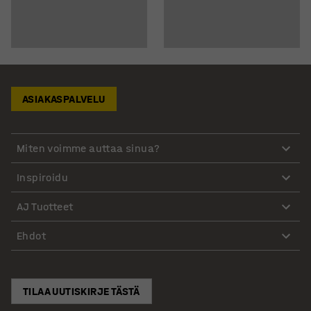
ASIAKASPALVELU
Miten voimme auttaa sinua?
Inspiroidu
AJ Tuotteet
Ehdot
TILAA UUTISKIRJE TÄSTÄ