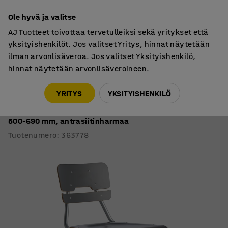
7 vuoden takuu
Ole hyvä ja valitse
AJ Tuotteet toivottaa tervetulleiksi sekä yritykset että
yksityishenkilöt. Jos valitset Yritys, hinnat näytetään
ilman arvonlisäveroa. Jos valitset Yksityishenkilö,
hinnat näytetään arvonlisäveroineen.
Oppilastuolit
Oppilastuolit, ilman pyöriä
YRITYS
YKSITYISHENKILÖ
Oppilastuoli LEGERE
Korkeussäädettävä, suuri istuin, liukunastat, korkeus:
500-690 mm, antrasiitinharmaa
Tuotenumero
:
363778