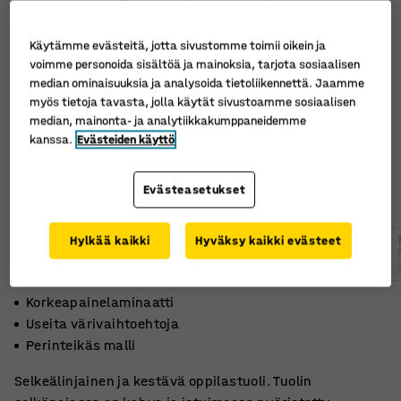
Käytämme evästeitä, jotta sivustomme toimii oikein ja
voimme personoida sisältöä ja mainoksia, tarjota sosiaalisen
median ominaisuuksia ja analysoida tietoliikennettä. Jaamme
myös tietoja tavasta, jolla käytät sivustoamme sosiaalisen
median, mainonta- ja analytiikkakumppaneidemme
kanssa.
Evästeiden käyttö
Evästeasetukset
Hylkää kaikki
Hyväksy kaikki evästeet
Korkeapainelaminaatti
Useita värivaihtoehtoja
Perinteikäs malli
Selkeälinjainen ja kestävä oppilastuoli. Tuolin