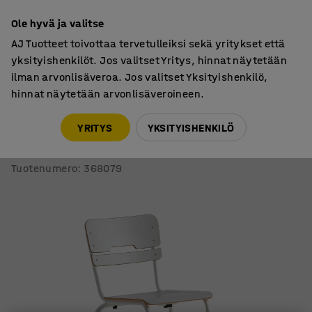
7 vuoden takuu
30 päivän palautusoikeus
Ole hyvä ja valitse
AJ Tuotteet toivottaa tervetulleiksi sekä yritykset että
yksityishenkilöt. Jos valitset Yritys, hinnat näytetään
ilman arvonlisäveroa. Jos valitset Yksityishenkilö,
hinnat näytetään arvonlisäveroineen.
Oppilastuolit
Oppilastuolit, ilman pyöriä
YRITYS
YKSITYISHENKILÖ
Oppilastuoli SCIENTIA
Korkeus: 650 mm, valkoinen/harmaa
Tuotenumero
:
368079