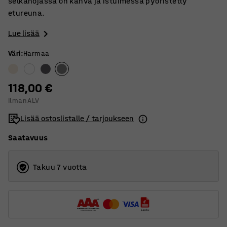
selkänojassa on kahva ja istuimessa pyöristetty
etureuna.
Lue lisää
Väri
:
Harmaa
118,00 €
Ilman ALV
Lisää ostoslistalle / tarjoukseen
Saatavuus
Takuu 7 vuotta