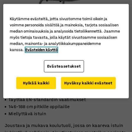
Käytämme evästeitä, jotta sivustomme toimii oikein ja
voimme personoida sisältöä ja mainoksia, tarjota sosiaalisen
median ominaisuuksia ja analysoida tietoliikennettä. Jaamme
myös tietoja tavasta, jolla käytät sivustoamme sosiaalisen
median, mainonta- ja analytiikkakumppaneidemme
kanssa.
Evästeiden käyttö
Evästeasetukset
Hylkää kaikki
Hyväksy kaikki evästeet
Täyttää EN-standardin vaatimukset
146–188 cm pitkille oppilaille
Miellyttävä istuin
Joustava ja mukava koulutuoli, jossa on kaareva istuin