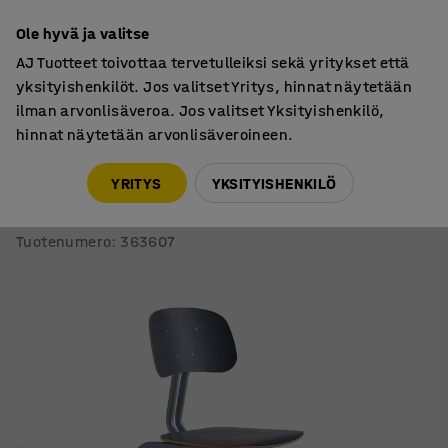
7 vuoden takuu
Ole hyvä ja valitse
AJ Tuotteet toivottaa tervetulleiksi sekä yritykset että
yksityishenkilöt. Jos valitset Yritys, hinnat näytetään
ilman arvonlisäveroa. Jos valitset Yksityishenkilö,
hinnat näytetään arvonlisäveroineen.
Oppilastuolit
Oppilastuolit, ilman pyöriä
YRITYS
YKSITYISHENKILÖ
Oppilastuoli YNGVE
Liukunastat, hopeanharmaa, saarni, korkeus:610 mm
Tuotenumero
:
363607