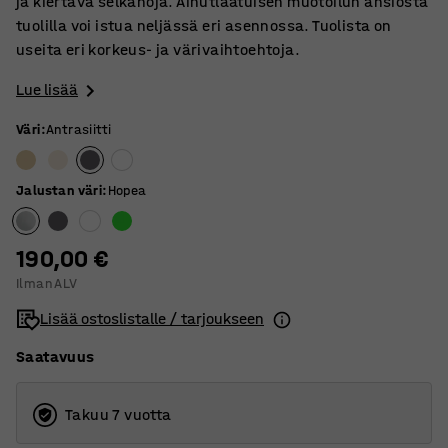
ja kiertävä selkänoja. Ainutlaatuisen muotoilun ansiosta
tuolilla voi istua neljässä eri asennossa. Tuolista on
useita eri korkeus- ja värivaihtoehtoja.
Lue lisää
Väri
:
Antrasiitti
Jalustan väri
:
Hopea
190,00 €
Ilman ALV
Lisää ostoslistalle / tarjoukseen
Saatavuus
Takuu 7 vuotta