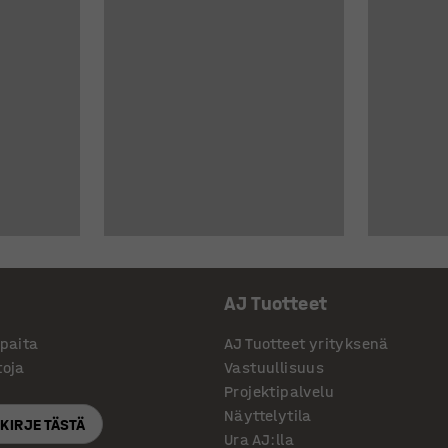
AJ Tuotteet
ppaita
AJ Tuotteet yrityksenä
toja
Vastuullisuus
Projektipalvelu
Näyttelytila
SKIRJE TÄSTÄ
Ura AJ:lla