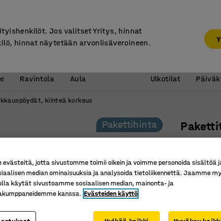
7 vuoden takuu
ityishenkilöt. Jos valitset Yritys, hinnat
Y
kilö, hinnat näytetään arvonlisäveroineen.
Vastaanotto &
Koulu 
e
Ravintola
Aula
Ulkotilat
Päiväk
kkauspöydät, kiinteä korkeus
Pakettihinta
Pakett
Pakkausp
Tuotenume
västeitä, jotta sivustomme toimii oikein ja voimme personoida sisältöä j
siaalisen median ominaisuuksia ja analysoida tietoliikennettä. Jaamme my
Tavarat h
olla käytät sivustoamme sosiaalisen median, mainonta- ja
Roikkuva 
kakumppaneidemme kanssa.
Evästeiden käyttö
Kestävä 
Pituus (mm)