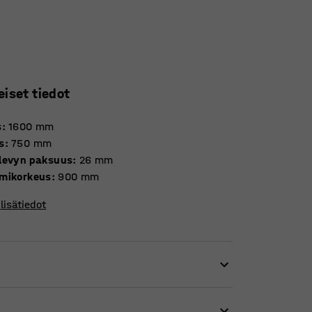
eiset tiedot
s
:
1600
mm
s
:
750
mm
levyn paksuus
:
26
mm
mikorkeus
:
900
mm
lisätiedot
asennustyöhön, Laatikkoyksikkö ja
lineet ovat aina helposti käden ulottuvilla.