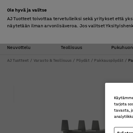
Ilman ALV
Ole hyvä ja valitse
AJ Tuotteet toivottaa tervetulleiksi sekä yritykset että yks
näytetään ilman arvonlisäveroa. Jos valitset Yksityishen
Toimisto &
Varasto &
Neuvottelu
Teollisuus
Pukuhuon
AJ Tuotteet
Varasto & Teollisuus
Pöydät
Pakkauspöydät
Pa
Käytämme e
tarjota so
tavasta, j
analytiik