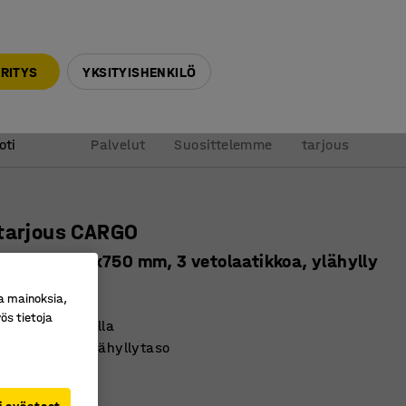
010 32 888 50
info@ajtuotteet.fi
RITYS
YKSITYISHENKILÖ
&
Pyydä
oti
Palvelut
Suosittelemme
tarjous
itarjous CARGO
öytä, 1600x750 mm, 3 vetolaatikkoa, ylähylly
ro
:
202110
a mainoksia,
ös tietoja
elposti saatavilla
laatikosto ja ylähyllytaso
laminaattitaso