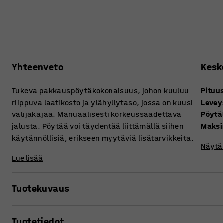
Yhteenveto
Kesk
Tukeva pakkauspöytäkokonaisuus, johon kuuluu
Pituu
riippuva laatikosto ja ylähyllytaso, jossa on kuusi
Levey
välijakajaa. Manuaalisesti korkeussäädettävä
Pöytä
jalusta. Pöytää voi täydentää liittämällä siihen
Maksi
käytännöllisiä, erikseen myytäviä lisätarvikkeita.
Näytä 
Lue lisää
Tuotekuvaus
Monikäyttöinen työpöytä sopii pakkaamiseen ja kevyeen 
Tuotetiedot
ylähyllytaso tehostavat työn tekemistä, sillä tärkeät työvä