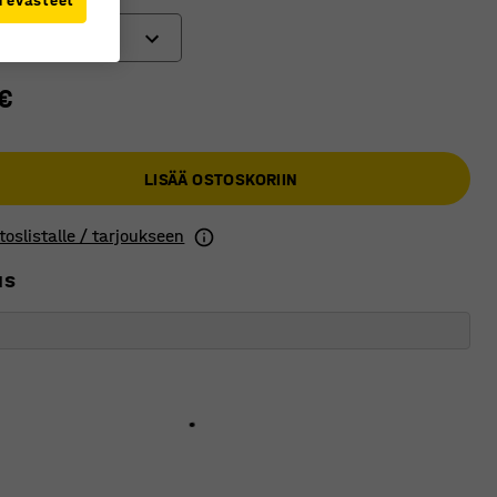
i evästeet
€
LISÄÄ OSTOSKORIIN
toslistalle / tarjoukseen
us